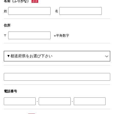
名前（ふりがな）
必須
姓
名
住所
〒
※半角数字
電話番号
-
-