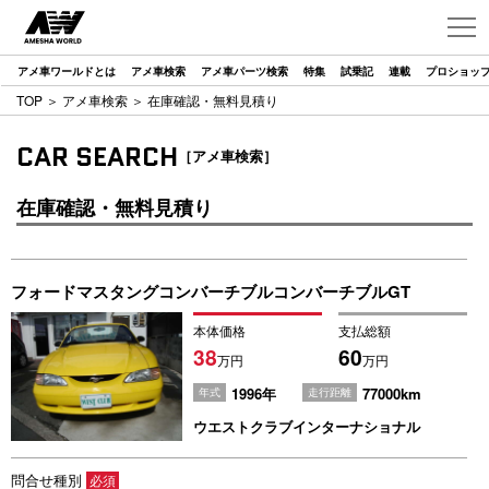
アメ車ワールドとは
アメ車検索
アメ車パーツ検索
特集
試乗記
連載
プロショッ
TOP
＞
アメ車検索
＞ 在庫確認・無料見積り
CAR SEARCH
［アメ車検索］
在庫確認・無料見積り
フォードマスタングコンバーチブルコンバーチブルGT
本体価格
支払総額
38
60
万円
万円
1996年
77000km
年式
走行距離
ウエストクラブインターナショナル
問合せ種別
必須