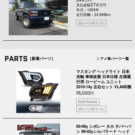
248
274
支払総額
万円
年式：1993年
走行距離：24,968km
ガレージダイバン
PARTS
［新着パーツ］
アメ車パーツ一覧
マスタング ヘッドライト 日本
光軸 車検改善 日本仕様 左側通
行用 ロービーム ユニット
2010-14y 左右セット VLAND製
115,000
円
ELECTLICAL
ガレージダイバン
00-06y シボレー タホ サバーバ
ン 99-02yシルバラード ヘッド