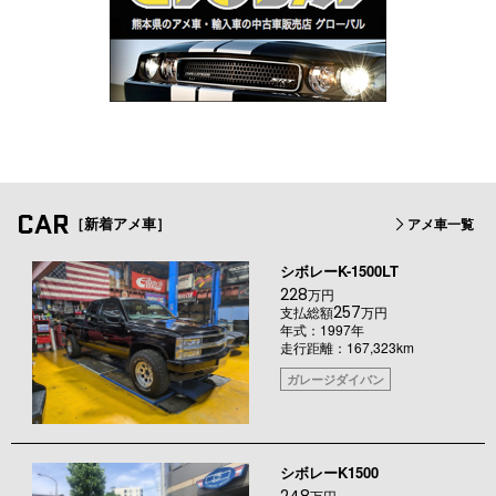
CAR
［新着アメ車］
アメ車一覧
シボレーK-1500LT
228
万円
257
支払総額
万円
年式：1997年
走行距離：167,323km
ガレージダイバン
シボレーK1500
万円