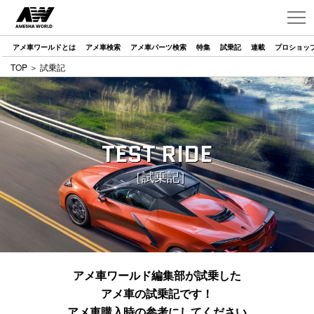
アメ車ワールドとは
アメ車検索
アメ車パーツ検索
特集
試乗記
連載
プロショッ
TOP
＞ 試乗記
TEST RIDE
［試乗記］
アメ車ワールド編集部が試乗した
アメ車の試乗記です！
アメ車購入時の参考にしてください