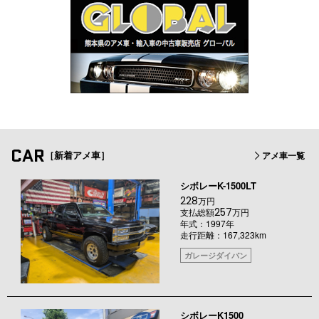
CAR
［新着アメ車］
アメ車一覧
シボレーK-1500LT
228
万円
257
支払総額
万円
年式：1997年
走行距離：167,323km
ガレージダイバン
シボレーK1500