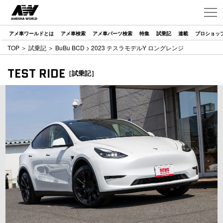
アメ車ワールドとは
アメ車検索
アメ車パーツ検索
特集
試乗記
連載
プロショッ
TOP
＞
試乗記
＞
BuBu BCD
> 2023 テスラモデルY ロングレンジ
TEST RIDE
［試乗記］