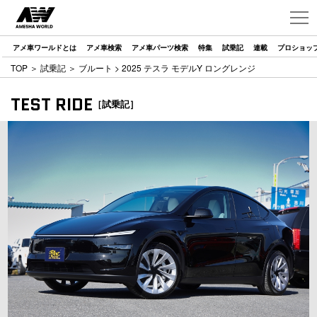
アメ車ワールドとは
アメ車検索
アメ車パーツ検索
特集
試乗記
連載
プロショッ
TOP
＞
試乗記
＞
ブルート
> 2025 テスラ モデルY ロングレンジ
TEST RIDE
［試乗記］