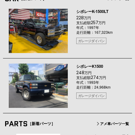
シボレーK-1500LT
228
万円
257
支払総額
万円
年式：1997年
走行距離：167,323km
ガレージダイバン
シボレーK1500
248
万円
274
支払総額
万円
年式：1993年
走行距離：24,968km
ガレージダイバン
PARTS
［新着パーツ］
アメ車パーツ一覧