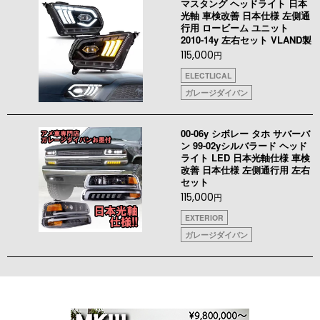
マスタング ヘッドライト 日本
光軸 車検改善 日本仕様 左側通
行用 ロービーム ユニット
2010-14y 左右セット VLAND製
115,000
円
ELECTLICAL
ガレージダイバン
00-06y シボレー タホ サバーバ
ン 99-02yシルバラード ヘッド
ライト LED 日本光軸仕様 車検
改善 日本仕様 左側通行用 左右
セット
115,000
円
EXTERIOR
ガレージダイバン