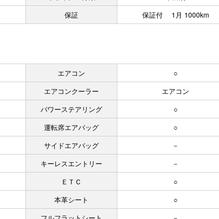
保証
保証付 1月 1000km
エアコン
○
エアコンクーラー
エアコン
パワーステアリング
○
運転席エアバッグ
○
サイドエアバッグ
－
キーレスエントリー
－
ＥＴＣ
○
本革シート
○
フルフラットシート
－