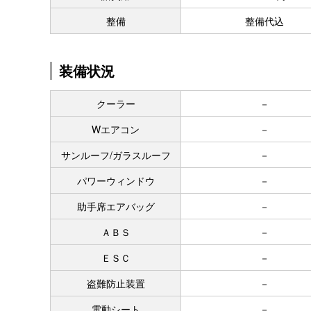
整備
整備代込
装備状況
クーラー
－
Wエアコン
－
サンルーフ/ガラスルーフ
－
パワーウィンドウ
－
助手席エアバッグ
－
ＡＢＳ
－
ＥＳＣ
－
盗難防止装置
－
電動シート
－