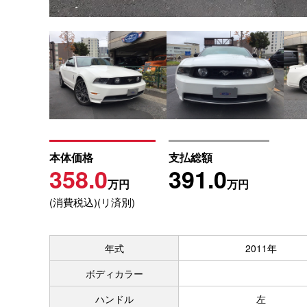
本体価格
支払総額
358.0
391.0
万円
万円
(消費税込)(リ済別)
年式
2011年
ボディカラー
ハンドル
左