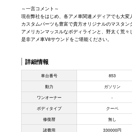
～一言コメント～
現在弊社をはじめ、各アメ車関連メディアでも大変人
カスタムパーツも豊富で貴方オリジナルのマスタン
アメリカンマッスルなボディラインと、野太く荒々
是非アメ車V8サウンドをご堪能ください。
詳細情報
車台番号
853
動力
ガソリン
ワンオーナー
-
ボディタイプ
クーペ
修復暦
無し
諸費用
330000円