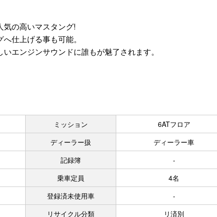
気の高いマスタング!
グへ仕上げる事も可能。
しいエンジンサウンドに誰もが魅了されます。
ミッション
6ATフロア
ディーラー扱
ディーラー車
記録簿
-
乗車定員
4名
登録済未使用車
-
リサイクル分類
リ済別