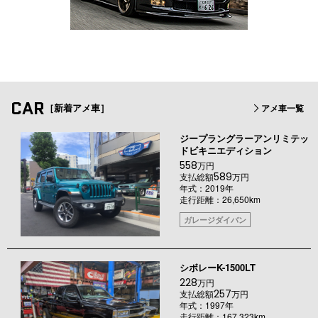
CAR
［新着アメ車］
アメ車一覧
ジープラングラーアンリミテッ
ドビキニエディション
558
万円
589
支払総額
万円
年式：2019年
走行距離：26,650km
ガレージダイバン
シボレーK-1500LT
228
万円
257
支払総額
万円
年式：1997年
走行距離：167,323km