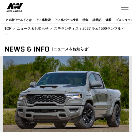
アメ車ワールドとは
アメ車検索
アメ車パーツ検索
特集
試乗記
連載
プロショッ
TOP
＞
ニュース＆お知らせ
＞
ステランティス
> 2027 ラム1500ランブルビ
ー
NEWS & INFO
［ニュース＆お知らせ］