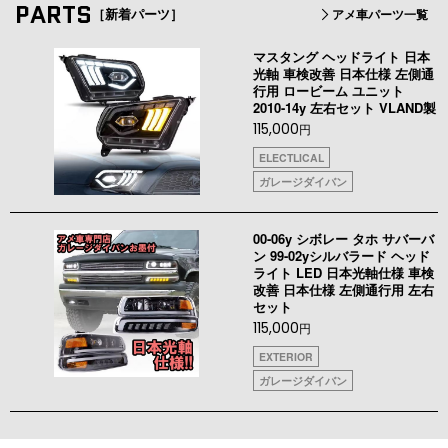
PARTS
［新着パーツ］
アメ車パーツ一覧
マスタング ヘッドライト 日本
光軸 車検改善 日本仕様 左側通
行用 ロービーム ユニット
2010-14y 左右セット VLAND製
115,000
円
ELECTLICAL
ガレージダイバン
00-06y シボレー タホ サバーバ
ン 99-02yシルバラード ヘッド
ライト LED 日本光軸仕様 車検
改善 日本仕様 左側通行用 左右
セット
115,000
円
EXTERIOR
ガレージダイバン