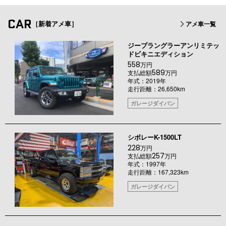
CAR
［新着アメ車］
アメ車一覧
ジープラングラーアンリミテッ
ドビキニエディション
558
万円
589
支払総額
万円
年式：2019年
走行距離：26,650km
ガレージダイバン
シボレーK-1500LT
228
万円
257
支払総額
万円
年式：1997年
走行距離：167,323km
ガレージダイバン