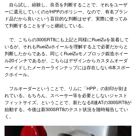
自ら試し、経験し、良否を判断することで、それをユーザ
ーに還元していくのがHPPのポリシー。なので、有名ブラン
ド品だから良いという盲目的な判断はせず、実際に使ってみ
て判断することをずっと継続している。
で、こちらの300SRT8にも上記と同様にRueiZuを装着して
いるが、それもRueiZuホイールを理解する上で必要だからと
判断したからである。同じくRueiZuモノブロック鍛造ホイー
ル20インチであるが、こちらはデザインからカスタムオーダ
ーメイドしたメーカーラインナップには存在しない6本スポー
クホイール。
フルオーダーということで、リムに「HPP」の刻印が刻ま
れている。もちろん、スペーサー等を必要としないジャスト
フィットサイズ。ということで、新たなる8速ATの300SRT8が
始動する。今後は新300SRT8のテスト状況を随時報告してい
く。