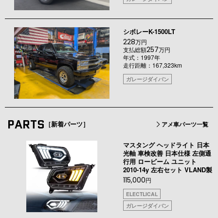
シボレーK-1500LT
228
万円
257
支払総額
万円
年式：1997年
走行距離：167,323km
ガレージダイバン
PARTS
［新着パーツ］
アメ車パーツ一覧
マスタング ヘッドライト 日本
光軸 車検改善 日本仕様 左側通
行用 ロービーム ユニット
2010-14y 左右セット VLAND製
115,000
円
ELECTLICAL
ガレージダイバン