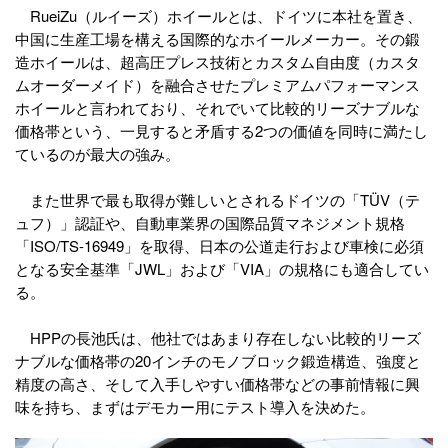
RueiZu（ルイーズ）ホイールとは、ドイツに本社を置き、
中国に生産工場を構える国際的なホイールメーカー。その鍛
造ホイールは、超高圧プレス技術とカスタム自由度（カスタ
ムオーダーメイド）を融合させたプレミアムパフォーマンス
ホイールと言われており、それでいて比較的リーズナブルな
価格帯という、一見すると矛盾する2つの価値を同時に満たし
ているのが最大の強み。
また世界で最も取得が難しいとされるドイツの「TÜV（テ
ュフ）」認証や、自動車業界の国際品質マネジメント規格
「ISO/TS-16949」を取得、日本の公道走行および車検に必須
となる安全基準「JWL」および「VIA」の規格にも適合してい
る。
HPPの長池氏は、他社ではあまり存在しない比較的リーズ
ナブルな価格帯の20インチのモノブロック鍛造構造、強度と
精度の高さ、そして入手しやすい価格帯などの事前情報に興
味を持ち、まずはデモカー用にテスト導入を決めた。