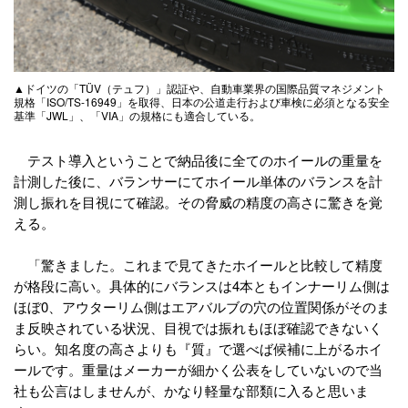
▲ドイツの「TÜV（テュフ）」認証や、自動車業界の国際品質マネジメント
規格「ISO/TS-16949」を取得、日本の公道走行および車検に必須となる安全
基準「JWL」、「VIA」の規格にも適合している。
テスト導入ということで納品後に全てのホイールの重量を
計測した後に、バランサーにてホイール単体のバランスを計
測し振れを目視にて確認。その脅威の精度の高さに驚きを覚
える。
「驚きました。これまで見てきたホイールと比較して精度
が格段に高い。具体的にバランスは4本ともインナーリム側は
ほぼ0、アウターリム側はエアバルブの穴の位置関係がそのま
ま反映されている状況、目視では振れもほぼ確認できないく
らい。知名度の高さよりも『質』で選べば候補に上がるホイ
ールです。重量はメーカーが細かく公表をしていないので当
社も公言はしませんが、かなり軽量な部類に入ると思いま