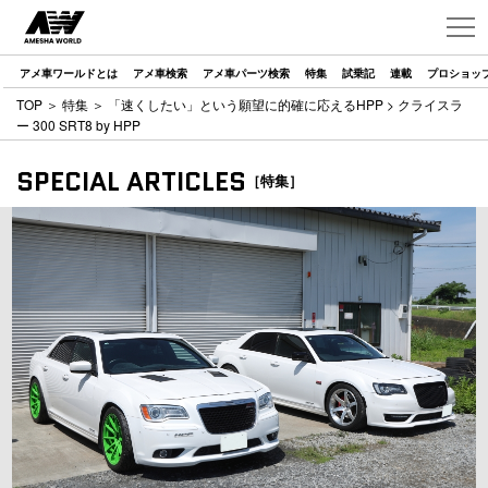
アメ車ワールドとは
アメ車検索
アメ車パーツ検索
特集
試乗記
連載
プロショッ
TOP
＞
特集
＞
「速くしたい」という願望に的確に応えるHPP
> クライスラ
ー 300 SRT8 by HPP
SPECIAL ARTICLES
［特集］