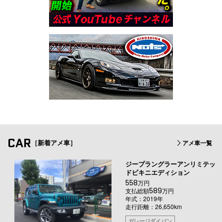
CAR
［新着アメ車］
アメ車一覧
ジープラングラーアンリミテッ
ドビキニエディション
558
万円
589
支払総額
万円
年式：2019年
走行距離：26,650km
ガレージダイバン