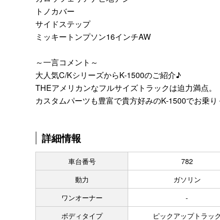
トノカバー
サイドステップ
ミッキートンプソン16インチAW
～一言コメント～
大人気C/KシリーズからK-1500のご紹介♪
THEアメリカンなフルサイズトラックは迫力満点。
カスタムパーツも豊富で貴方好みのK-1500でお乗
詳細情報
車台番号
782
動力
ガソリン
ワンオーナー
-
ボディタイプ
ピックアップトラッ