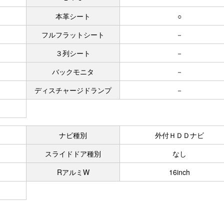
本革シート
○
フルフラットシート
－
３列シート
－
バックモニタ
－
ディスチャージドランプ
－
ナビ種別
外付ＨＤＤナビ
スライドドア種別
なし
RアルミW
16inch