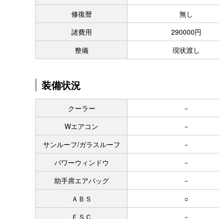
修復暦
無し
諸費用
290000円
整備
現状渡し
装備状況
クーラー
－
Wエアコン
－
サンルーフ/ガラスルーフ
－
パワーウィンドウ
－
助手席エアバッグ
－
ＡＢＳ
○
ＥＳＣ
－