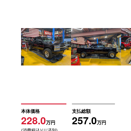
本体価格
支払総額
228.0
257.0
万円
万円
(消費税込)(リ済別)