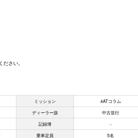
りください。
ミッション
4ATコラム
ディーラー扱
中古並行
記録簿
-
ク
乗車定員
5名