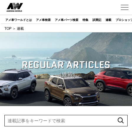
アメ車ワールドとは
アメ車検索
アメ車パーツ検索
特集
試乗記
連載
プロショッ
TOP
＞ 連載
REGULAR ARTICLES
［連載］