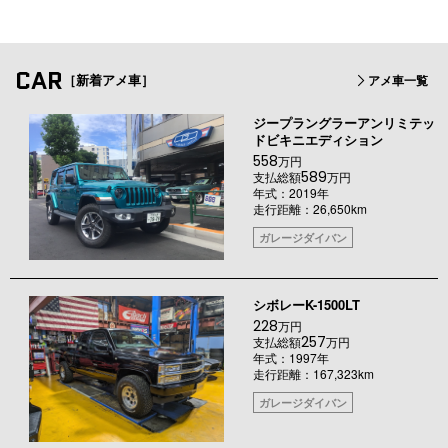
CAR
［新着アメ車］
アメ車一覧
ジープラングラーアンリミテッ
ドビキニエディション
558
万円
589
支払総額
万円
年式：2019年
走行距離：26,650km
ガレージダイバン
シボレーK-1500LT
228
万円
257
支払総額
万円
年式：1997年
走行距離：167,323km
ガレージダイバン