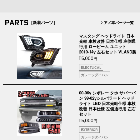
PARTS
［新着パーツ］
アメ車パーツ一覧
マスタング ヘッドライト 日本
光軸 車検改善 日本仕様 左側通
行用 ロービーム ユニット
2010-14y 左右セット VLAND製
115,000
円
ELECTLICAL
ガレージダイバン
00-06y シボレー タホ サバーバ
ン 99-02yシルバラード ヘッド
ライト LED 日本光軸仕様 車検
改善 日本仕様 左側通行用 左右
セット
115,000
円
EXTERIOR
ガレージダイバン