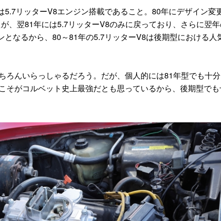
5.7リッターV8エンジン搭載であること。80年にデザイン変
たが、翌81年には5.7リッターV8のみに戻っており、さらに翌
となるから、80～81年の5.7リッターV8は後期型における人
ちろんいらっしゃるだろう。だが、個人的には81年型でも十分
3こそがコルベット史上最強だとも思っているから、後期型でも