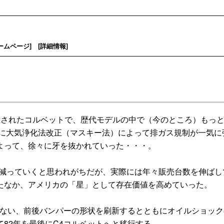
ームページ
] [
詳細情報
]
産されたコルベットで、歴代モデルの中で（今のところ）もっ
境に大気浄化法改正（マスキー法）によって排ガス規制が一気に
よって、徐々に牙を抜かれていった・・・。
減っていくと思われがちだが、実際には年々販売台数を伸ばし
たなか、アメリカの「星」として存在価値を高めていった。
行ない、前後バンパーの形状を刷新するとともにオイルショック
82年を最後にC4コルベットへと移行する。