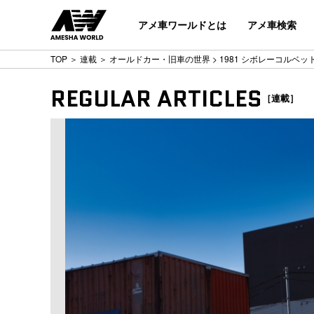
アメ車ワールドとは
アメ車検索
TOP
＞
連載
＞
オールドカー・旧車の世界
> 1981 シボレーコルベット
REGULAR ARTICLES
［連載］