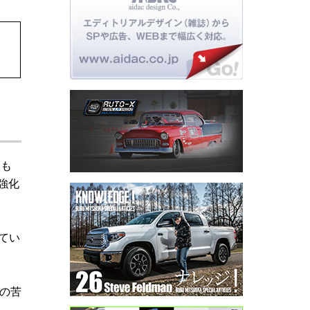
とも
強化
てい
の苦