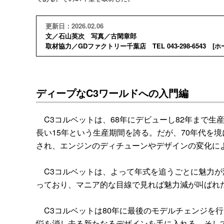
更新日：2026.02.06
文／石山英次 写真／古閑章郎
取材協力／GDファクトリー千葉店 TEL 043-298-6543 [
ホ
ディープなC3ワールドへの入門編
C3コルベットは、68年にデビューし82年まで生
長い15年という生産期間を誇る。だが、70年代を
され、エンジンのディチューンやデザインの変化に
C3コルベットは、よって年式を追うごとに魅力が
っており、マニア的な目線で見れば魅力減が叫ばれ
C3コルベットは80年に最後のモデルチェンジを
悩を消し去る新たなるデザインを手に入れる。そして