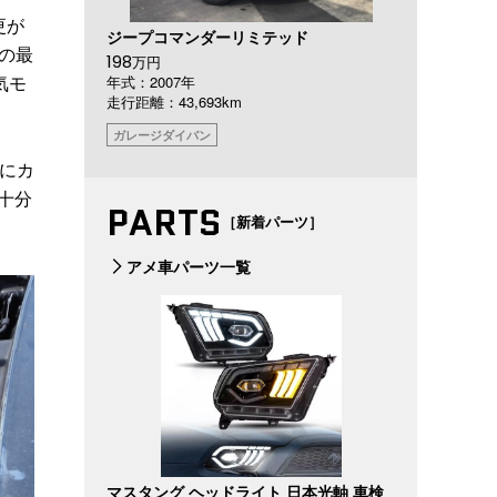
更が
ジープコマンダーリミテッド
年の最
198
万円
気モ
年式：2007年
走行距離：43,693km
ガレージダイバン
にカ
十分
PARTS
［新着パーツ］
アメ車パーツ一覧
マスタング ヘッドライト 日本光軸 車検