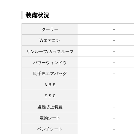
装備状況
クーラー
－
Wエアコン
－
サンルーフ/ガラスルーフ
－
パワーウィンドウ
－
助手席エアバッグ
－
ＡＢＳ
－
ＥＳＣ
－
盗難防止装置
－
電動シート
－
ベンチシート
－