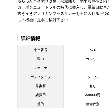
もちろん日常乗りは全く問題無く、納車前点検と納
カーボンニュートラルの時代に突入し、電気自動車
古き良きアメリカンマッスルカーを手に入れる最後
この機会に是非ご検討下さい。
詳細情報
車台番号
574
動力
ガソリン
ワンオーナー
-
ボディタイプ
クーペ
修復暦
有り
諸費用
330000円
整備
整備代別