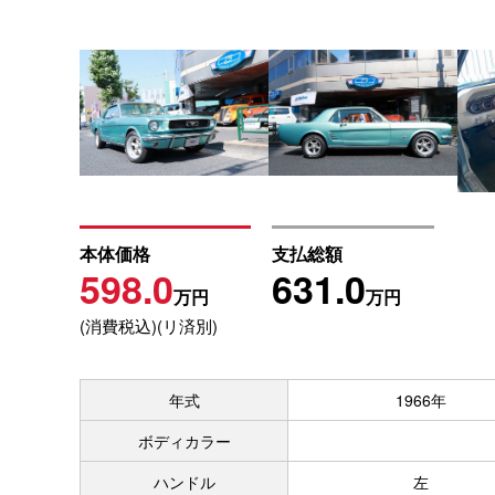
本体価格
支払総額
598.0
631.0
万円
万円
(消費税込)(リ済別)
年式
1966年
ボディカラー
ハンドル
左