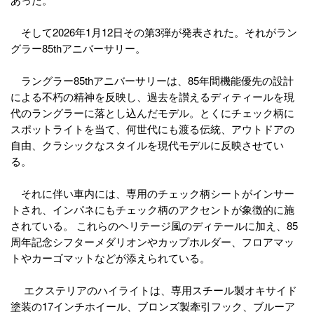
そして2026年1月12日その第3弾が発表された。それがラン
グラー85thアニバーサリー。
ラングラー85thアニバーサリーは、85年間機能優先の設計
による不朽の精神を反映し、過去を讃えるディティールを現
代のラングラーに落とし込んだモデル。とくにチェック柄に
スポットライトを当て、何世代にも渡る伝統、アウトドアの
自由、クラシックなスタイルを現代モデルに反映させてい
る。
それに伴い車内には、専用のチェック柄シートがインサー
トされ、インパネにもチェック柄のアクセントが象徴的に施
されている。 これらのヘリテージ風のディテールに加え、85
周年記念シフターメダリオンやカップホルダー、フロアマッ
トやカーゴマットなどが添えられている。
エクステリアのハイライトは、専用スチール製オキサイド
塗装の17インチホイール、ブロンズ製牽引フック、ブルーア