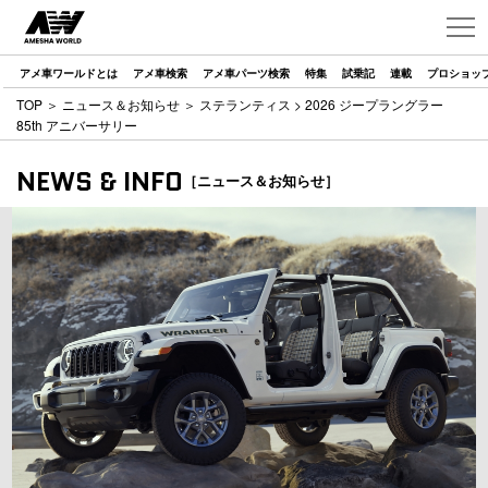
アメ車ワールドとは
アメ車検索
アメ車パーツ検索
特集
試乗記
連載
プロショッ
TOP
＞
ニュース＆お知らせ
＞
ステランティス
> 2026 ジープラングラー
85th アニバーサリー
NEWS & INFO
［ニュース＆お知らせ］