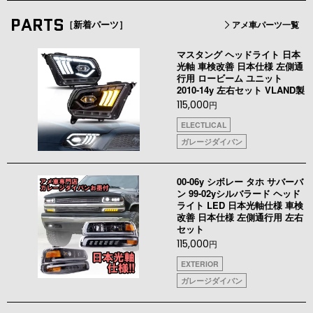
PARTS
［新着パーツ］
アメ車パーツ一覧
マスタング ヘッドライト 日本
光軸 車検改善 日本仕様 左側通
行用 ロービーム ユニット
2010-14y 左右セット VLAND製
115,000
円
ELECTLICAL
ガレージダイバン
00-06y シボレー タホ サバーバ
ン 99-02yシルバラード ヘッド
ライト LED 日本光軸仕様 車検
改善 日本仕様 左側通行用 左右
セット
115,000
円
EXTERIOR
ガレージダイバン