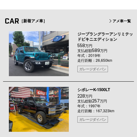
CAR
［新着アメ車］
アメ車一覧
ジープラングラーアンリミテッ
ドビキニエディション
558
万円
589
支払総額
万円
年式：2019年
走行距離：26,650km
ガレージダイバン
シボレーK-1500LT
228
万円
257
支払総額
万円
年式：1997年
走行距離：167,323km
ガレージダイバン