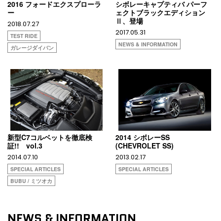
2016 フォードエクスプローラ
シボレーキャプティバ パーフ
ー
ェクトブラックエディション
Ⅱ、登場
2018.07.27
2017.05.31
TEST RIDE
NEWS & INFORMATION
ガレージダイバン
新型C7コルベットを徹底検
2014 シボレーSS
証!! vol.3
(CHEVROLET SS)
2014.07.10
2013.02.17
SPECIAL ARTICLES
SPECIAL ARTICLES
BUBU / ミツオカ
NEWS & INFORMATION