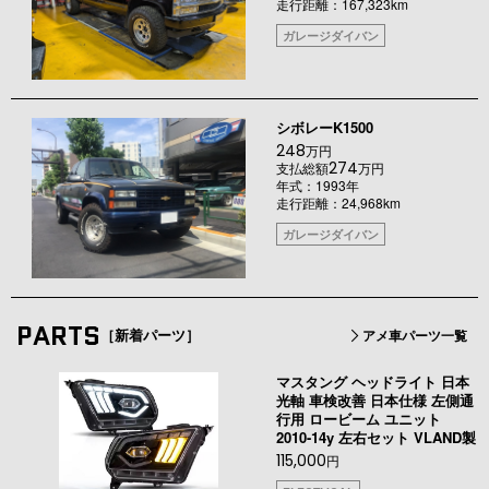
走行距離：167,323km
ガレージダイバン
シボレーK1500
248
万円
274
支払総額
万円
年式：1993年
走行距離：24,968km
ガレージダイバン
PARTS
［新着パーツ］
アメ車パーツ一覧
マスタング ヘッドライト 日本
光軸 車検改善 日本仕様 左側通
行用 ロービーム ユニット
2010-14y 左右セット VLAND製
115,000
円