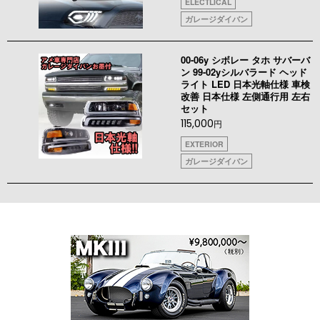
ELECTLICAL
ガレージダイバン
00-06y シボレー タホ サバーバ
ン 99-02yシルバラード ヘッド
ライト LED 日本光軸仕様 車検
改善 日本仕様 左側通行用 左右
セット
115,000
円
EXTERIOR
ガレージダイバン