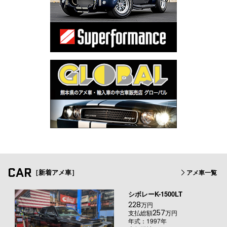
CAR
［新着アメ車］
アメ車一覧
シボレーK-1500LT
228
万円
257
支払総額
万円
年式：1997年