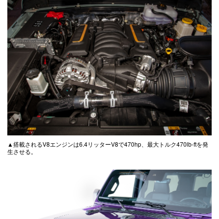
▲搭載されるV8エンジンは6.4リッターV8で470hp、最大トルク470lb-ftを発
生させる。