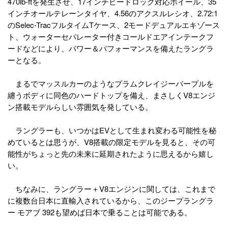
470lb-ftを発生させ、17インチビードロック対応ホイール、35
インチオールテレーンタイヤ、4.56のアクスルレシオ、2.72:1
のSelec-TracフルタイムTケース、2モードデュアルエキゾース
ト、ウォーターセパレーター付きコールドエアインテークフ
ードなどにより、パワー＆パフォーマンスを備えたラングラ
ーとなる。
まるでマッスルカーのようなプラムクレイジーパープルを
纏うボディに同色のハードトップを備え、まさしくV8エンジ
ン搭載モデルらしい雰囲気を発している。
ラングラーも、いつかはEVとして生まれ変わる可能性を秘
めているとは思うが、V8搭載の限定モデルを見ると、その可
能性がちょっと先の未来に延期されたように思えるから嬉し
い。
ちなみに、ラングラー＋V8エンジンに関しては、これまで
に複数台日本に直輸入されているから、このジープラングラ
ー モアブ 392も望めば日本で乗ることは可能である。