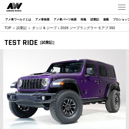
アメ車ワールドとは
アメ車検索
アメ車パーツ検索
特集
試乗記
連載
プロショッ
TOP
＞
試乗記
＞
ダッジ & ジープ
> 2026 ジープラングラー モアブ 392
TEST RIDE
［試乗記］