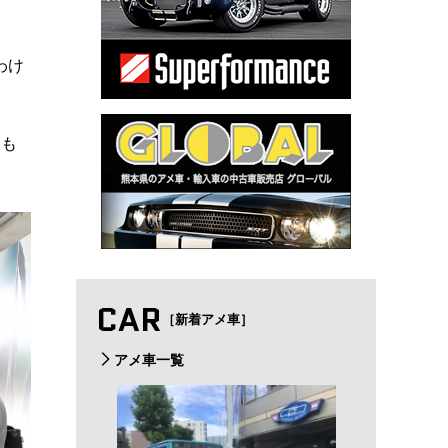
わけ
ーも
CAR
［新着アメ車］
アメ車一覧