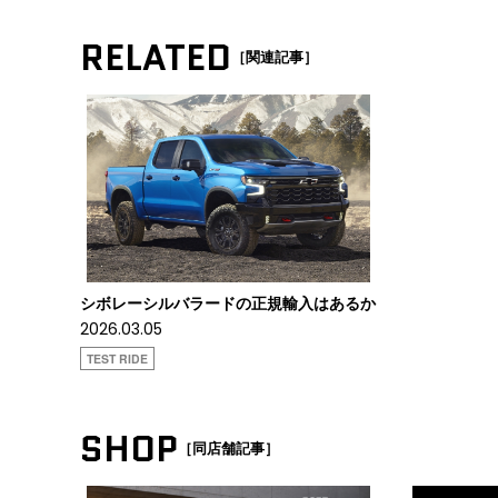
RELATED
［関連記事］
シボレーシルバラードの正規輸入はあるか
2026.03.05
TEST RIDE
SHOP
［同店舗記事］