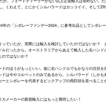
望だが、フォードディーラーがない以上正規輸入は望めない。だ
し。くわえて、とにかくシルバラードはカッコイイ。そしてZR
4年の「シボレーファンデー2024」に参考出品としてシボレ
っていたが、実際には輸入を検討していたのではないか？ 
ドルだったから。オーストラリアからあえて輸入した右ハンド
たのではないか？
ドのほうがもっといい。仮に右ハンドルでもかなりの注目を
ンドは今やコルベットのみであるから、シルバラード（しかも
カーとシボレーを代表するピックアップの両巨頭を並べること
リカメーカーの新規輸入にはもっと期待したい！