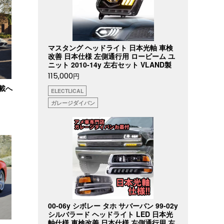
マスタング ヘッドライト 日本光軸 車検
改善 日本仕様 左側通行用 ロービーム ユ
ニット 2010-14y 左右セット VLAND製
115,000
円
搭載へ
ELECTLICAL
ガレージダイバン
00-06y シボレー タホ サバーバン 99-02y
シルバラード ヘッドライト LED 日本光
軸仕様 車検改善 日本仕様 左側通行用 左