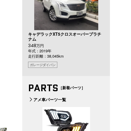
キャデラックXT5クロスオーバープラチ
ナム
348
万円
年式：2019年
走行距離：38,045km
ガレージダイバン
PARTS
［新着パーツ］
アメ車パーツ一覧