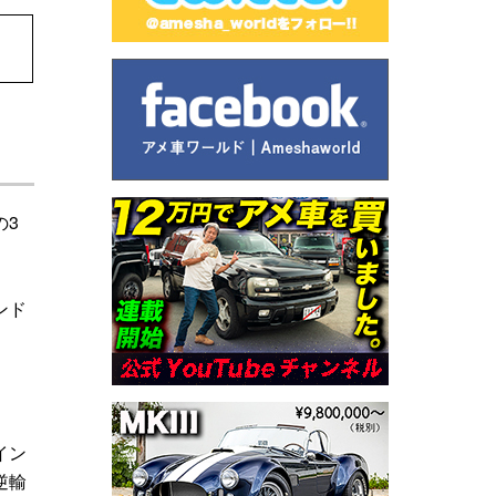
の3
ンド
イン
逆輸