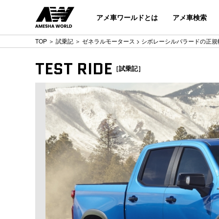
アメ車ワールドとは
アメ車検索
TOP
＞
試乗記
＞
ゼネラルモータース
> シボレーシルバラードの正
TEST RIDE
［試乗記］