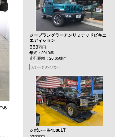
ジープラングラーアンリミテッドビキニ
エディション
558
万円
年式：2019年
走行距離：26,650km
ガレージダイバン
であ
シボレーK-1500LT
228
万円