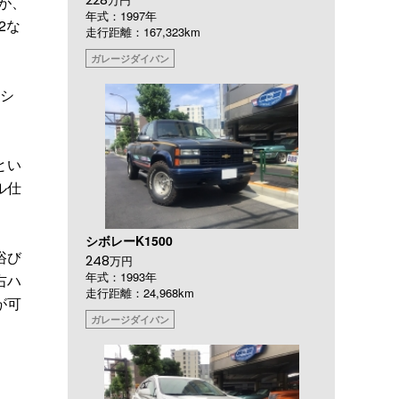
が、
年式：1997年
2な
走行距離：167,323km
ガレージダイバン
ーシ
とい
ル仕
シボレーK1500
浴び
248
万円
年式：1993年
右ハ
走行距離：24,968km
が可
ガレージダイバン