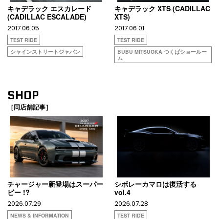
キャデラック エスカレード
キャデラック XTS (CADILLAC
(CADILLAC ESCALADE)
XTS)
2017.06.05
2017.06.01
TEST RIDE
TEST RIDE
シャインストリートジャパン
BUBU MITSUOKA つくばショールー
ム
SHOP
［同店舗記事］
チャージャー新登場はスーパー
シボレーカマロは復活する
ビー !?
vol.4
2026.07.29
2026.07.28
NEWS & INFORMATION
TEST RIDE