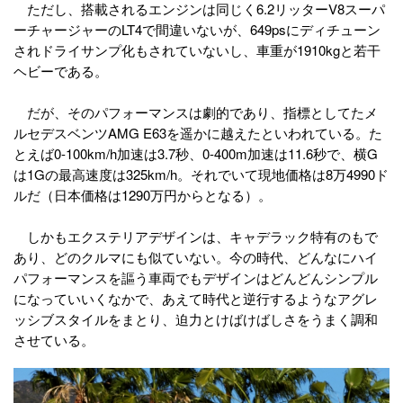
ただし、搭載されるエンジンは同じく6.2リッターV8スーパ
ーチャージャーのLT4で間違いないが、649psにディチューン
されドライサンプ化もされていないし、車重が1910kgと若干
ヘビーである。
だが、そのパフォーマンスは劇的であり、指標としてたメ
ルセデスベンツAMG E63を遥かに越えたといわれている。た
とえば0-100km/h加速は3.7秒、0-400m加速は11.6秒で、横G
は1Gの最高速度は325km/h。それでいて現地価格は8万4990ド
ルだ（日本価格は1290万円からとなる）。
しかもエクステリアデザインは、キャデラック特有のもで
あり、どのクルマにも似ていない。今の時代、どんなにハイ
パフォーマンスを謳う車両でもデザインはどんどんシンプル
になっていいくなかで、あえて時代と逆行するようなアグレ
ッシブスタイルをまとり、迫力とけばけばしさをうまく調和
させている。