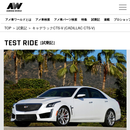
アメ車ワールドとは
アメ車検索
アメ車パーツ検索
特集
試乗記
連載
プロショッ
TOP
＞
試乗記
＞ キャデラックCTS-V (CADILLAC CTS-V)
TEST RIDE
［試乗記］