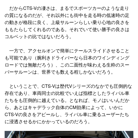
だからCTS-Vの凄さは、まるでスポーツカーのような走り
の質になるのだが、それ以外にも街中を走る時の低速時の足
の動きが格段に良く、上級サルーンらしい乗り心地の良さを
ももたらしてくれるのである。それでいて使い勝手の良さは
コルベットの比ではないだろう。
一方で、アクセルオンで簡単にテールスライドさせること
も可能であり（腕利きドライバーなら日本のワインディング
ロードでは無敵だろう）、この二面性が味わえる生粋のスー
パーサルーンは、世界でも数える程しかないだろう。
ということで、CTS-Vは歴代Vシリーズのなかでも圧倒的な
存在であり、車両同士の比較でいえば指標としたライバル車
たちをも圧倒的に越えている。となれば、モノはいいんだか
ら、あとはキャデラック自体のCM効果によって、いかに
CTS-Vの良さをアピールし、ライバル車に乗るユーザーたち
に浸透させるかにかかっているのだろう。