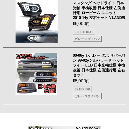
マスタング ヘッドライト 日本
光軸 車検改善 日本仕様 左側通
行用 ロービーム ユニット
2010-14y 左右セット VLAND製
115,000
円
ELECTLICAL
ガレージダイバン
00-06y シボレー タホ サバーバ
ン 99-02yシルバラード ヘッド
ライト LED 日本光軸仕様 車検
改善 日本仕様 左側通行用 左右
セット
115,000
円
EXTERIOR
ガレージダイバン