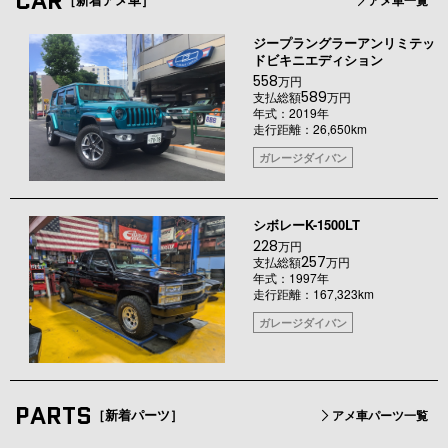
CAR
［新着アメ車］
アメ車一覧
ジープラングラーアンリミテッ
ドビキニエディション
558
万円
589
支払総額
万円
年式：2019年
走行距離：26,650km
ガレージダイバン
シボレーK-1500LT
228
万円
257
支払総額
万円
年式：1997年
走行距離：167,323km
ガレージダイバン
PARTS
［新着パーツ］
アメ車パーツ一覧