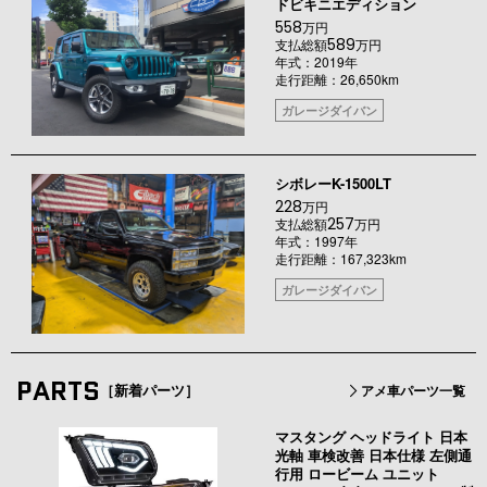
ドビキニエディション
558
万円
589
支払総額
万円
年式：2019年
走行距離：26,650km
ガレージダイバン
シボレーK-1500LT
228
万円
257
支払総額
万円
年式：1997年
走行距離：167,323km
ガレージダイバン
PARTS
［新着パーツ］
アメ車パーツ一覧
マスタング ヘッドライト 日本
光軸 車検改善 日本仕様 左側通
行用 ロービーム ユニット