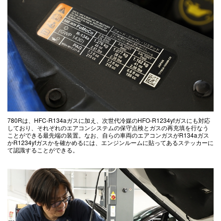
780Rは、HFC-R134aガスに加え、次世代冷媒のHFO-R1234yfガスにも対応
しており、それぞれのエアコンシステムの保守点検とガスの再充填を行なう
ことができる最先端の装置。なお、自らの車両のエアコンガスがR134aガス
かR1234yfガスかを確かめるには、エンジンルームに貼ってあるステッカーに
て認識することができる。