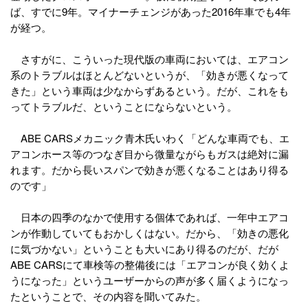
ば、すでに9年。マイナーチェンジがあった2016年車でも4年
が経つ。
さすがに、こういった現代版の車両においては、エアコン
系のトラブルはほとんどないというが、「効きが悪くなって
きた」という車両は少なからずあるという。だが、これをも
ってトラブルだ、ということにならないという。
ABE CARSメカニック青木氏いわく「どんな車両でも、エ
アコンホース等のつなぎ目から微量ながらもガスは絶対に漏
れます。だから長いスパンで効きが悪くなることはあり得る
のです」
日本の四季のなかで使用する個体であれば、一年中エアコ
ンが作動していてもおかしくはない。だから、「効きの悪化
に気づかない」ということも大いにあり得るのだが、だが
ABE CARSにて車検等の整備後には「エアコンが良く効くよ
うになった」というユーザーからの声が多く届くようになっ
たということで、その内容を聞いてみた。