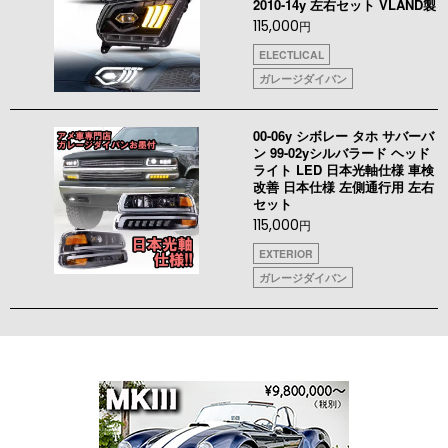
2010-14y 左右セット VLAND製
115,000
円
ELECTLICAL
ガレージダイバン
00-06y シボレー タホ サバーバ
ン 99-02yシルバラード ヘッド
ライト LED 日本光軸仕様 車検
改善 日本仕様 左側通行用 左右
セット
115,000
円
EXTERIOR
ガレージダイバン