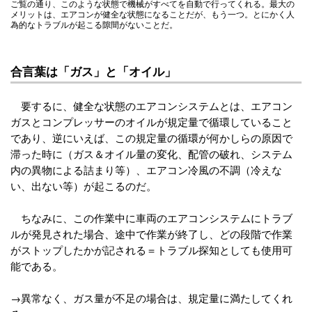
ご覧の通り、このような状態で機械がすべてを自動で行ってくれる。最大の
メリットは、エアコンが健全な状態になることだが、もう一つ。とにかく人
為的なトラブルが起こる隙間がないことだ。
合言葉は「ガス」と「オイル」
要するに、健全な状態のエアコンシステムとは、エアコン
ガスとコンプレッサーのオイルが規定量で循環していること
であり、逆にいえば、この規定量の循環が何かしらの原因で
滞った時に（ガス＆オイル量の変化、配管の破れ、システム
内の異物による詰まり等）、エアコン冷風の不調（冷えな
い、出ない等）が起こるのだ。
ちなみに、この作業中に車両のエアコンシステムにトラブ
ルが発見された場合、途中で作業が終了し、どの段階で作業
がストップしたかが記される＝トラブル探知としても使用可
能である。
→異常なく、ガス量が不足の場合は、規定量に満たしてくれ