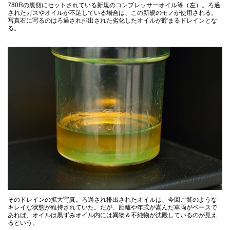
780Rの裏側にセットされている新規のコンプレッサーオイル等（左）。ろ過
されたガスやオイルが不足している場合は、この新規のモノが使用される。
写真右に写るのはろ過され排出された劣化したオイルが貯まるドレインとな
る。
そのドレインの拡大写真。ろ過され排出されたオイルは、今回ご覧のような
キレイな状態が維持されていた。だが、距離や年式が嵩んだ車両がベースで
あれば、オイルは黒ずみオイル内には異物＆不純物が沈殿しているのが見え
るという。