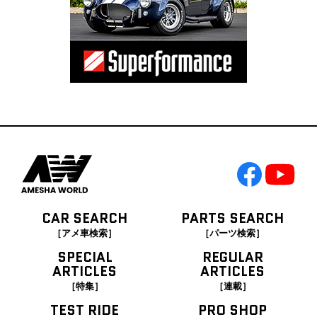
CAR SEARCH
PARTS SEARCH
［アメ車検索］
［パーツ検索］
SPECIAL
REGULAR
ARTICLES
ARTICLES
［特集］
［連載］
TEST RIDE
PRO SHOP