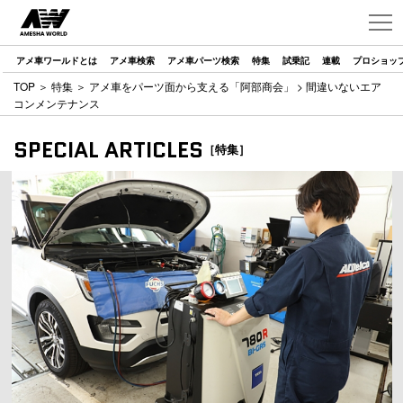
アメ車ワールドとは
アメ車検索
アメ車パーツ検索
特集
試乗記
連載
プロショッ
TOP
＞
特集
＞
アメ車をパーツ面から支える「阿部商会」
> 間違いないエア
コンメンテナンス
SPECIAL ARTICLES
［特集］