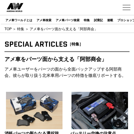
アメ車ワールドとは
アメ車検索
アメ車パーツ検索
特集
試乗記
連載
プロショッ
TOP
＞
特集
＞ アメ車をパーツ面から支える「阿部商会」
SPECIAL ARTICLES
［特集］
アメ車をパーツ面から支える「阿部商会」
アメ車ユーザーをパーツの面から全面バックアップする阿部商
会。彼らが取り扱う北米車用パーツの特徴を徹底リポートする。
消耗パーツの新たなる選択肢
バッテリー交換の注意点