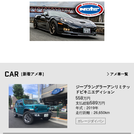
CAR
［新着アメ車］
アメ車一覧
ジープラングラーアンリミテッ
ドビキニエディション
558
万円
589
支払総額
万円
年式：2019年
走行距離：26,650km
ガレージダイバン