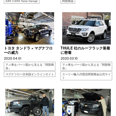
ABE CARS Tama Garage
阿部商会
トヨタ タンドラ × マグナフロ
THULE 社のルーフラック装着
ーの威力
に密着
2020.04.01
2020.03.10
アメ車をパーツ面から支える「阿部商
アメ車をパーツ面から支える「阿部商
会」
会」
マグナフロー日本語オンラインサイト
スーリー輸入代理店阿部商会公式サイ
ト