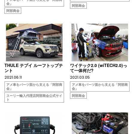
会」
阿部商会
阿部商会
THULE テプイ ルーフトップテ
ワイテック2.0 (wiTECH2.0)っ
ント
て一体何だ?
2021.06.11
2021.03.05
アメ車をパーツ面から支える「阿部商
アメ車をパーツ面から支える「阿部商
会」
会」
スーリー輸入代理店阿部商会公式サイ
阿部商会
ト