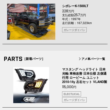
シボレーK-1500LT
228
万円
257
支払総額
万円
年式：1997年
走行距離：167,323km
ガレージダイバン
PARTS
［新着パーツ］
アメ車パーツ一覧
マスタング ヘッドライト 日本
光軸 車検改善 日本仕様 左側通
行用 ロービーム ユニット
2010-14y 左右セット VLAND製
115,000
円
ELECTLICAL
ガレージダイバン