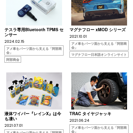
テスラ専用Bluetooth TPMS セ
マグナフロー xMOD シリーズ
ンサー
2021.10.01
2024.02.15
アメ車をパーツ面から支える「阿部商
会」
アメ車をパーツ面から支える「阿部商
会」
マグナフロー日本語オンラインサイト
阿部商会
液体ワイパー『レインX』は今
TRAC タイヤジャッキ
も凄い
2021.06.24
2021.07.01
アメ車をパーツ面から支える「阿部商
会」
アメ車をパーツ面から支える「阿部商