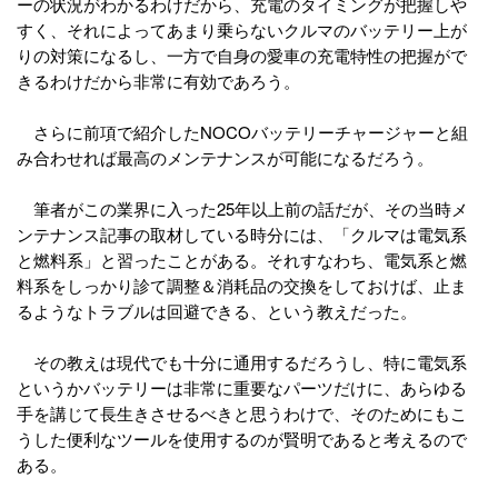
ーの状況がわかるわけだから、充電のタイミングが把握しや
すく、それによってあまり乗らないクルマのバッテリー上が
りの対策になるし、一方で自身の愛車の充電特性の把握がで
きるわけだから非常に有効であろう。
さらに前項で紹介したNOCOバッテリーチャージャーと組
み合わせれば最高のメンテナンスが可能になるだろう。
筆者がこの業界に入った25年以上前の話だが、その当時メ
ンテナンス記事の取材している時分には、「クルマは電気系
と燃料系」と習ったことがある。それすなわち、電気系と燃
料系をしっかり診て調整＆消耗品の交換をしておけば、止ま
るようなトラブルは回避できる、という教えだった。
その教えは現代でも十分に通用するだろうし、特に電気系
というかバッテリーは非常に重要なパーツだけに、あらゆる
手を講じて長生きさせるべきと思うわけで、そのためにもこ
うした便利なツールを使用するのが賢明であると考えるので
ある。