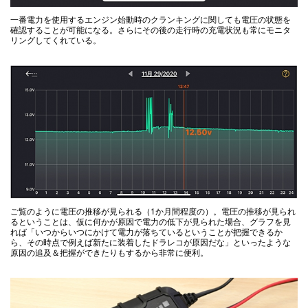
一番電力を使用するエンジン始動時のクランキングに関しても電圧の状態を
確認することが可能になる。さらにその後の走行時の充電状況も常にモニタ
リングしてくれている。
ご覧のように電圧の推移が見られる（1か月間程度の）。電圧の推移が見られ
るということは、仮に何かが原因で電力の低下が見られた場合、グラフを見
れば「いつからいつにかけて電力が落ちているということが把握できるか
ら、その時点で例えば新たに装着したドラレコが原因だな」といったような
原因の追及＆把握ができたりもするから非常に便利。