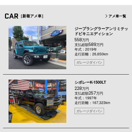
CAR
［新着アメ車］
アメ車一覧
ジープラングラーアンリミテッ
ドビキニエディション
558
万円
589
支払総額
万円
年式：2019年
走行距離：26,650km
ガレージダイバン
シボレーK-1500LT
228
万円
257
支払総額
万円
年式：1997年
走行距離：167,323km
ガレージダイバン