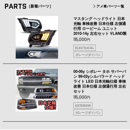
PARTS
［新着パーツ］
アメ車パーツ一覧
マスタング ヘッドライト 日本
光軸 車検改善 日本仕様 左側通
行用 ロービーム ユニット
2010-14y 左右セット VLAND製
115,000
円
ELECTLICAL
ガレージダイバン
00-06y シボレー タホ サバーバ
ン 99-02yシルバラード ヘッド
ライト LED 日本光軸仕様 車検
改善 日本仕様 左側通行用 左右
セット
115,000
円
EXTERIOR
ガレージダイバン