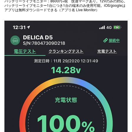
バッテリーライブモニター：8600円+税 技適マークあり。12Vのみの対応。
バッテリーライブモニター1台につき1台の端末のみ使用可能。iOS/googleは
アプリは無料ダウンロードできる（アプリ名 Live Monitor）