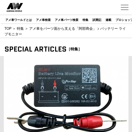
アメ車ワールドとは
アメ車検索
アメ車パーツ検索
特集
試乗記
連載
プロショッ
TOP
＞
特集
＞
アメ車をパーツ面から支える「阿部商会」
> バッテリー ライ
ブモニター
SPECIAL ARTICLES
［特集］