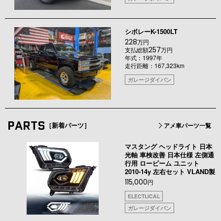
シボレーK-1500LT
228
万円
257
支払総額
万円
年式：1997年
走行距離：167,323km
ガレージダイバン
PARTS
［新着パーツ］
アメ車パーツ一覧
マスタング ヘッドライト 日本
光軸 車検改善 日本仕様 左側通
行用 ロービーム ユニット
2010-14y 左右セット VLAND製
115,000
円
ELECTLICAL
ガレージダイバン