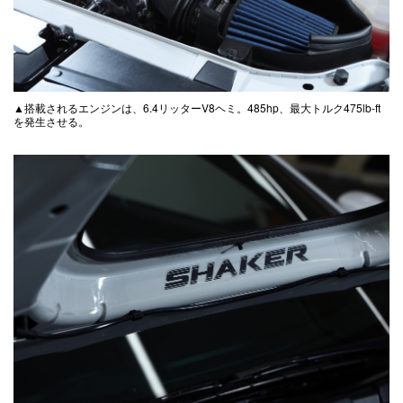
▲搭載されるエンジンは、6.4リッターV8ヘミ。485hp、最大トルク475lb-ft
を発生させる。