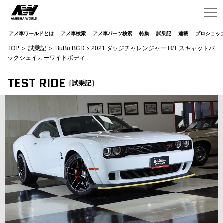
アメ車ワールドとは
アメ車検索
アメ車パーツ検索
特集
試乗記
連載
プロショッ
TOP
＞
試乗記
＞
BuBu BCD
> 2021 ダッジチャレンジャー R/T スキャットパ
ックシェイカーワイドボディ
TEST RIDE
［試乗記］