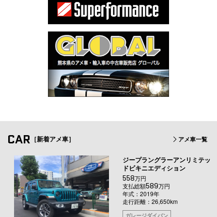
CAR
［新着アメ車］
アメ車一覧
ジープラングラーアンリミテッ
ドビキニエディション
558
万円
589
支払総額
万円
年式：2019年
走行距離：26,650km
ガレージダイバン