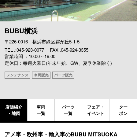
BUBU横浜
〒226-0016 横浜市緑区霧が丘5-1-5
TEL .:045-923-0077 FAX .045-924-3355
営業時間 ：10:00～19:00
定休日：毎週火曜日(年末年始、GW、夏季休業除く)
メンテナンス
車両販売
パーツ販売
店舗紹介
車両
パーツ
フェア・
クー
・地図
一覧
一覧
イベント
ポン
アメ車・欧州車・輸入車のBUBU MITSUOKA