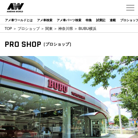
アメ車ワールドとは
アメ車検索
アメ車パーツ検索
特集
試乗記
連載
プロショッ
TOP
＞
プロショップ
＞
関東
＞
神奈川県
＞ BUBU横浜
PRO SHOP
［プロショップ］