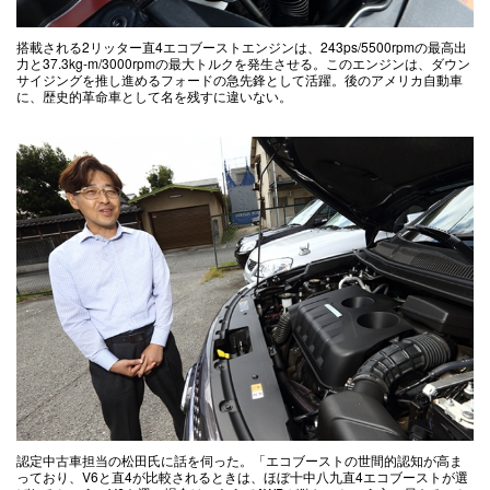
搭載される2リッター直4エコブーストエンジンは、243ps/5500rpmの最高出
力と37.3kg-m/3000rpmの最大トルクを発生させる。このエンジンは、ダウン
サイジングを推し進めるフォードの急先鋒として活躍。後のアメリカ自動車
に、歴史的革命車として名を残すに違いない。
認定中古車担当の松田氏に話を伺った。「エコブーストの世間的認知が高ま
っており、V6と直4が比較されるときは、ほぼ十中八九直4エコブーストが選