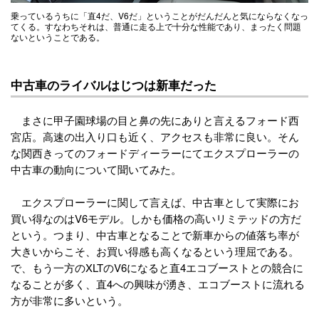
乗っているうちに「直4だ、V6だ」ということがだんだんと気にならなくなっ
てくる。すなわちそれは、普通に走る上で十分な性能であり、まったく問題
ないということである。
中古車のライバルはじつは新車だった
まさに甲子園球場の目と鼻の先にありと言えるフォード西
宮店。高速の出入り口も近く、アクセスも非常に良い。そん
な関西きってのフォードディーラーにてエクスプローラーの
中古車の動向について聞いてみた。
エクスプローラーに関して言えば、中古車として実際にお
買い得なのはV6モデル。しかも価格の高いリミテッドの方だ
という。つまり、中古車となることで新車からの値落ち率が
大きいからこそ、お買い得感も高くなるという理屈である。
で、もう一方のXLTのV6になると直4エコブーストとの競合に
なることが多く、直4への興味が湧き、エコブーストに流れる
方が非常に多いという。