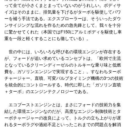
って全てが小さくまとまっていないのがうれしい。ボディサ
イズはそのままに、排気量を下げるがターボを駆使してパワ
ーを補う手法である。エクスプローラーは、そういったダウ
ンサイジングな流れを作るための急先鋒として、我々を十分
に驚かせてくれた（本国ではF150にアルミボディを駆使し車
重を一段と軽くすることにも徹している）。
世の中には、いろいろな呼び名の環境エンジンが存在する
が、フォードが追い求めているコンセプトは、「欧州で主流
となっているクリーンディーゼルのトルキーな乗り味と低燃
費を、ガソリンエンジンで実現すること」。すなわちターボ
チャージャー、直噴、可変バルブタイミング機構の3つの技術
を統合的にコントロールする、時代に即した「ガソリン直噴
＋ターボ」のエンジンテクノロジーである。
エコブーストエンジンとは、まさにフォードの技術力を集
結した環境エンジンなのだが、高度なエンジン制御技術とタ
ーボチャージャーの改良によって、トルクの立ち上がりが遅
れるターボラグや過給不足といったこれまでの問題点を解消