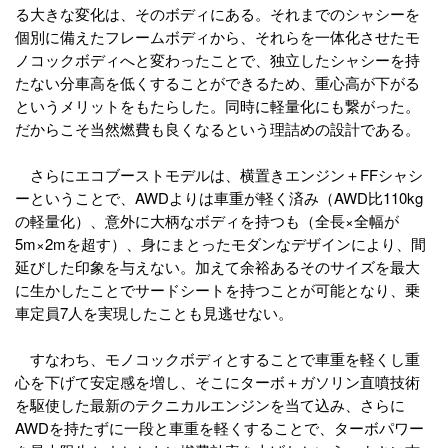
る大きな変化は、そのボディにある。それまでのシャシーを
個別に備えたフレームボディから、それらを一体化させたモ
ノコックボディへと変わったことで、独立したシャシーを持
たない分車高を低くすることができるため、重心高が下がる
というメリットをもたらした。同時に軽量化にも繋がった。
だからこそ当然燃費も良くなるという理詰めの設計である。
さらにエコブーストモデルは、横置きエンジン＋FFシャシ
ーということで、AWDよりは車重が軽く済み（AWD比110kg
の軽量化）、意外に大柄なボディを持つも（全長×全幅が
5m×2mを超す）、身にまとったモダンなデザインにより、間
延びした印象を与えない。加えて余裕あるそのサイズを最大
に生かしたことでサードシートを持つことが可能となり、乗
車定員7人を実現したことも見逃せない。
すなわち、モノコックボディとすることで車重を軽くし重
心を下げて安定感を増し、そこにターボ＋ガソリン直噴技術
を駆使した最新のテクニカルエンジンを当て込み、さらに
AWDを持たずに一段と車重を軽くすることで、ターボパワー