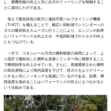
し、燃費性能の向上と共に出力やフィーリングを制御するこ
とに成功したのである。
加えて吸気排気の双方に連続可変バルブタイミング機構
（Ti-VCT）を備えることで、幅広い回転域でシリンダーへの
ガスの吸排気をスムーズに行うことにより、エンジンの効率
とパフォーマンスを向上させ、中低回転域でのトルクの向上
にもつなげている。
一方で、コモンレール方式の燃料噴射の採用によって、よ
り高圧で微粒化した燃料を直接シリンダー内に噴射すること
で燃焼効率を向上させている。さらに、直接噴射された燃料
の気化潜熱により筒内温度を下げて、排ガスをよりクリーン
にすると共にノッキングも低減しているのである。結果、燃
焼温度を低めることはパフォーマンスの向上にもつながると
いう仕組みである。