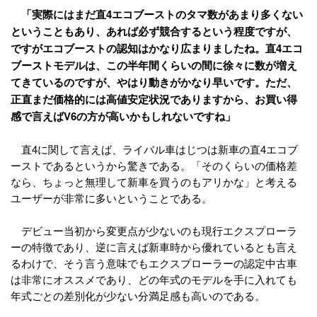
「実際にはまだ直4エコブーストのタマ数があまり多くない
ということもあり、あれば必ず競合するという程度ですが、
ですがエコブーストの認知はかなり広まりましたね。直4エコ
ブーストモデルは、この半年間くらいの間に徐々に数が増え
てきているのですが、やはり動きがかなり早いです。ただ、
正直まだ価格的には高値安定状況でありますから、お買い得
感で言えばV6の方が高いかもしれないですね」
直4に関して言えば、ライバル車はじつは新車の直4エコブ
ーストであるというから驚きである。「そのくらいの価格差
なら、ちょっと無理して新車を買うのもアリかな」と考える
ユーザーが非常に多いということである。
デビュー当初から変更点が少ないのも現行エクスプローラ
ーの特徴であり、逆に言えば新車時から優れているとも言え
るわけで、そう言う意味でもエクスプローラーの認定中古車
は非常にオススメであり、どの年式のモデルを手に入れても
年式ごとの差別化が少ない分満足感も高いのである。