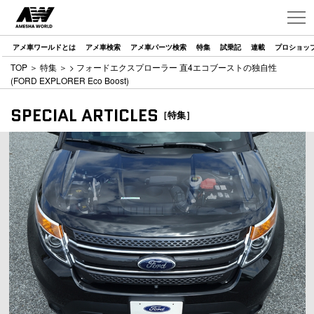
アメ車ワールドとは
アメ車検索
アメ車パーツ検索
特集
試乗記
連載
プロショッ
TOP
＞
特集
＞
> フォードエクスプローラー 直4エコブーストの独自性
(FORD EXPLORER Eco Boost)
SPECIAL ARTICLES
［特集］