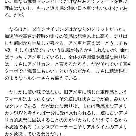
い。単なる燃費マシンとしてだけならあえてフォードを選ぶ
理由はないし、もっと道具感の強い日本車でもいいわけであ
る。だが。
なるほど、ダウンサイジングはかなりのメリットだった。
加速時や高速走行時の走りの質感は想像以上に高く、走り出
した瞬間から手放しで喜べる。アメ車と言えば「どうしても
V8、もしくはV6で」という認識があるかもしれないが、乗れ
ばきっちりアメ車しているし、全体の雰囲気や鷹揚な乗り味
は「まさにアメリカン」と言えるだろう。だがそれでいて直4
ターボで「燃費にもいい」というのだから、まさに精進料理
のようなヘルシーさをも備えている。
たしかに濃い味ではない。旧アメ車に感じた重厚感という
フィールはまったくない。その逆に軽快さこそが命、みたい
なクルマである。だが新たな乗り物、または新感覚なアメリ
カンSUVと考えれば十分に受け入れられるし、逆に古いアメ
リカ的思想に固執することの方がバカらしく思えてくるから
不思議である（エクスプローラーこそリアルタイムのアメリ
カを象徴しているわけだし）。