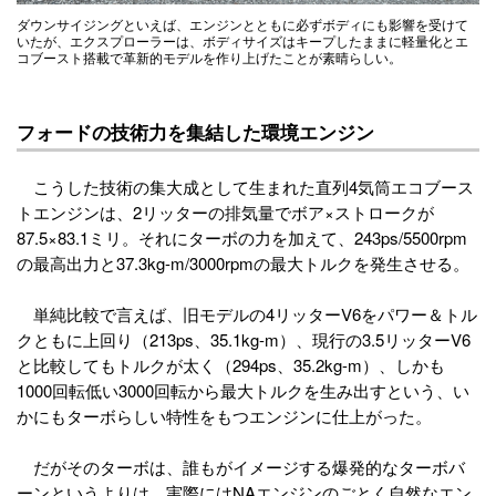
ダウンサイジングといえば、エンジンとともに必ずボディにも影響を受けて
いたが、エクスプローラーは、ボディサイズはキープしたままに軽量化とエ
コブースト搭載で革新的モデルを作り上げたことが素晴らしい。
フォードの技術力を集結した環境エンジン
こうした技術の集大成として生まれた直列4気筒エコブース
トエンジンは、2リッターの排気量でボア×ストロークが
87.5×83.1ミリ。それにターボの力を加えて、243ps/5500rpm
の最高出力と37.3kg-m/3000rpmの最大トルクを発生させる。
単純比較で言えば、旧モデルの4リッターV6をパワー＆トル
クともに上回り（213ps、35.1kg-m）、現行の3.5リッターV6
と比較してもトルクが太く（294ps、35.2kg-m）、しかも
1000回転低い3000回転から最大トルクを生み出すという、い
かにもターボらしい特性をもつエンジンに仕上がった。
だがそのターボは、誰もがイメージする爆発的なターボバ
ーンというよりは、実際にはNAエンジンのごとく自然なエン