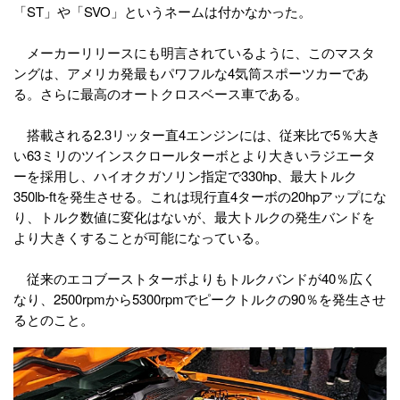
「ST」や「SVO」というネームは付かなかった。
メーカーリリースにも明言されているように、このマスタ
ングは、アメリカ発最もパワフルな4気筒スポーツカーであ
る。さらに最高のオートクロスベース車である。
搭載される2.3リッター直4エンジンには、従来比で5％大き
い63ミリのツインスクロールターボとより大きいラジエータ
ーを採用し、ハイオクガソリン指定で330hp、最大トルク
350lb-ftを発生させる。これは現行直4ターボの20hpアップにな
り、トルク数値に変化はないが、最大トルクの発生バンドを
より大きくすることが可能になっている。
従来のエコブーストターボよりもトルクバンドが40％広く
なり、2500rpmから5300rpmでピークトルクの90％を発生させ
るとのこと。