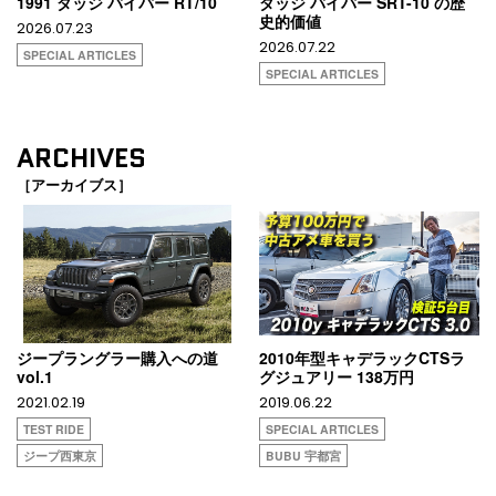
1991 ダッジ バイパー RT/10
ダッジ バイパー SRT-10 の歴
史的価値
2026.07.23
2026.07.22
SPECIAL ARTICLES
SPECIAL ARTICLES
ARCHIVES
［アーカイブス］
ジープラングラー購入への道
2010年型キャデラックCTSラ
vol.1
グジュアリー 138万円
2021.02.19
2019.06.22
TEST RIDE
SPECIAL ARTICLES
ジープ西東京
BUBU 宇都宮