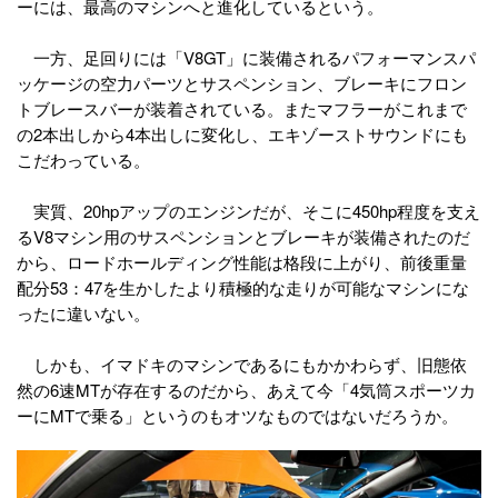
ーには、最高のマシンへと進化しているという。
一方、足回りには「V8GT」に装備されるパフォーマンスパ
ッケージの空力パーツとサスペンション、ブレーキにフロン
トブレースバーが装着されている。またマフラーがこれまで
の2本出しから4本出しに変化し、エキゾーストサウンドにも
こだわっている。
実質、20hpアップのエンジンだが、そこに450hp程度を支え
るV8マシン用のサスペンションとブレーキが装備されたのだ
から、ロードホールディング性能は格段に上がり、前後重量
配分53：47を生かしたより積極的な走りが可能なマシンにな
ったに違いない。
しかも、イマドキのマシンであるにもかかわらず、旧態依
然の6速MTが存在するのだから、あえて今「4気筒スポーツカ
ーにMTで乗る」というのもオツなものではないだろうか。