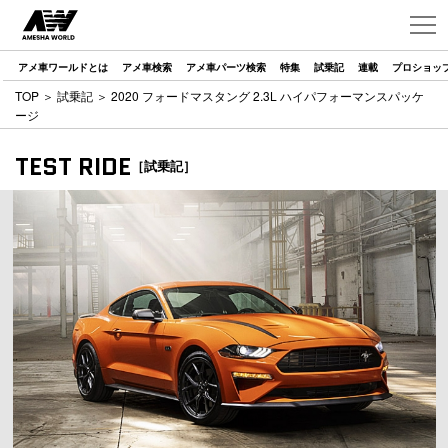
アメ車ワールドとは
アメ車検索
アメ車パーツ検索
特集
試乗記
連載
プロショッ
TOP
＞
試乗記
＞ 2020 フォードマスタング 2.3L ハイパフォーマンスパッケ
ージ
TEST RIDE
［試乗記］