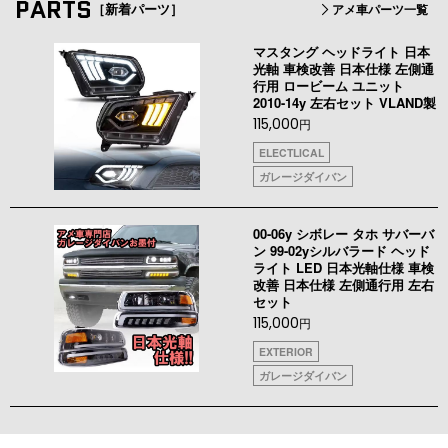
PARTS
［新着パーツ］
アメ車パーツ一覧
マスタング ヘッドライト 日本
光軸 車検改善 日本仕様 左側通
行用 ロービーム ユニット
2010-14y 左右セット VLAND製
115,000
円
ELECTLICAL
ガレージダイバン
00-06y シボレー タホ サバーバ
ン 99-02yシルバラード ヘッド
ライト LED 日本光軸仕様 車検
改善 日本仕様 左側通行用 左右
セット
115,000
円
EXTERIOR
ガレージダイバン