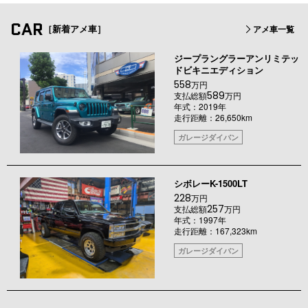
CAR
［新着アメ車］
アメ車一覧
ジープラングラーアンリミテッ
ドビキニエディション
558
万円
589
支払総額
万円
年式：2019年
走行距離：26,650km
ガレージダイバン
シボレーK-1500LT
228
万円
257
支払総額
万円
年式：1997年
走行距離：167,323km
ガレージダイバン