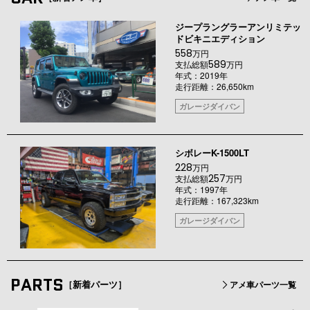
ジープラングラーアンリミテッ
ドビキニエディション
558
万円
589
支払総額
万円
年式：2019年
走行距離：26,650km
ガレージダイバン
シボレーK-1500LT
228
万円
257
支払総額
万円
年式：1997年
走行距離：167,323km
ガレージダイバン
PARTS
［新着パーツ］
アメ車パーツ一覧