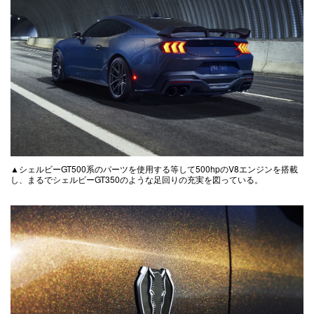
▲シェルビーGT500系のパーツを使用する等して500hpのV8エンジンを搭載
し、まるでシェルビーGT350のような足回りの充実を図っている。