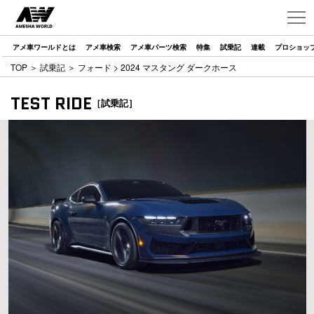
アメ車ワールドとは
アメ車検索
アメ車パーツ検索
特集
試乗記
連載
プロショッ
TOP
＞
試乗記
＞
フォード
> 2024 マスタング ダークホース
TEST RIDE
［試乗記］