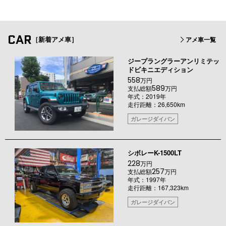
CAR
［新着アメ車］
アメ車一覧
ジープラングラーアンリミテッ
ドビキニエディション
558
万円
589
支払総額
万円
年式：2019年
走行距離：26,650km
ガレージダイバン
シボレーK-1500LT
228
万円
257
支払総額
万円
年式：1997年
走行距離：167,323km
ガレージダイバン