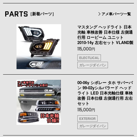
PARTS
［新着パーツ］
アメ車パーツ一覧
マスタング ヘッドライト 日本
光軸 車検改善 日本仕様 左側通
行用 ロービーム ユニット
2010-14y 左右セット VLAND製
115,000
円
ELECTLICAL
ガレージダイバン
00-06y シボレー タホ サバーバ
ン 99-02yシルバラード ヘッド
ライト LED 日本光軸仕様 車検
改善 日本仕様 左側通行用 左右
セット
115,000
円
EXTERIOR
ガレージダイバン