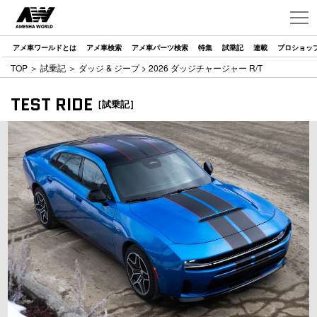
アメ車ワールドとは
アメ車検索
アメ車パーツ検索
特集
試乗記
連載
プロショッ
TOP
＞
試乗記
＞
ダッジ & ジープ
> 2026 ダッジチャージャー R/T
TEST RIDE
［試乗記］