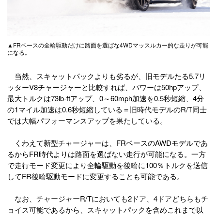
▲FRベースの全輪駆動だけに路面を選ばな4WDマッスルカー的な走りが可能
になる。
当然、スキャットパックよりも劣るが、旧モデルたる5.7リ
ッターV8チャージャーと比較すれば、パワーは50hpアップ、
最大トルクは73lb-ftアップ、0～60mph加速を0.5秒短縮、4分
の1マイル加速は0.6秒短縮している＝旧時代モデルのR/T同士
では大幅パフォーマンスアップを果たしている。
くわえて新型チャージャーは、FRベースのAWDモデルであ
るからFR時代よりは路面を選ばない走行が可能になる。一方
で走行モード変更により全輪駆動を後輪に100％トルクを送信
してFR後輪駆動モードに変更することも可能である。
なお、チャージャーR/Tにおいても2ドア、4ドアどちらもチ
ョイス可能であるから、スキャットパックを含めこれまで以