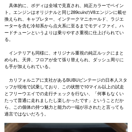
具体的に、ボディは全域で見直され、純正カラーでペイン
ト。エンジンはオリジナルと同じ289cuinのV8エンジンに載せ
換えられ、キャブレター、インテークマニホールド、ラジエ
ーターを含む冷却系から点火系に至るまでモディファイ。ハ
ードチューンというよりは乗りやすさ重視に仕上げられてい
る。
インテリアも同様に、オリジナル重視の純正ルックにまと
められ、天井、フロアが全て張り替えられ、ダッシュ周りに
も手が加えられている。
カリフォルニアに支社があるBUBUビンテージの日本人スタ
ッフが現地で試乗しており、この状態で10マイル以上の試走
とフリーウエイでの走行チェックを行ない、「何事もなくい
たって普通に走れましたし楽しかったです」ということだか
ら、この個体の持つ魅力と能力の一端が示されたと言っても
過言ではないだろう。