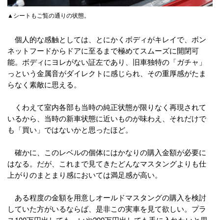
▲シートもご覧の通りの状態。
個人的な感触としては、とにかくボディがキレイで、ボン
ネットフードからドアに至るまで極めてスムーズに開閉可
能。ボディにヨレがない証左であり、旧車独特の「ガチャ」
っという金属音がダイレクトに感じられ、その重厚感がたま
らなく素敵に思える。
くわえて室内各部も当時の純正状態が限りなく再現されて
いるから、当時の新車状態に近いものが味わえ、それだけで
も「買い」ではないかと思ったほど。
確かに、このレベルの個体にはかなりの購入金額が必要に
はなる。だが、これまで見てきたどんなマスタングよりも仕
上がりのまとまり感においては満足感が高い。
ある程度の金額を用意しオールドマスタングの購入を検討
していた方がいるならば、是非この実車を見て欲しい。プラ
ス100万円出しても、いや200万円出しても手に入れたいと思