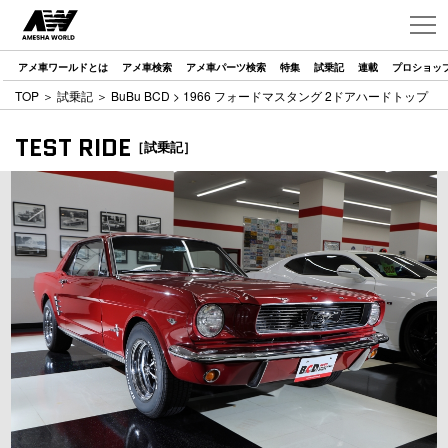
アメ車ワールドとは
アメ車検索
アメ車パーツ検索
特集
試乗記
連載
プロショッ
TOP
＞
試乗記
＞
BuBu BCD
> 1966 フォードマスタング 2ドアハードトップ
TEST RIDE
［試乗記］