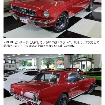
▲BUBUビンテージに入荷している66年型マスタング。現地にして試走して
問題なく走ることを確認の上輸入されている珠玉の個体。