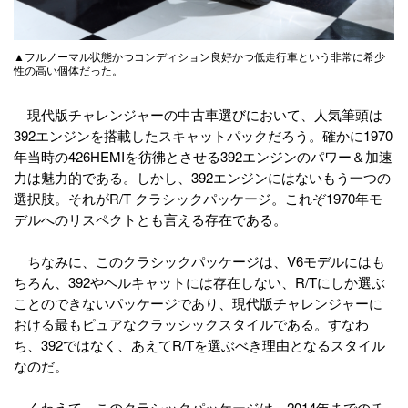
▲フルノーマル状態かつコンディション良好かつ低走行車という非常に希少
性の高い個体だった。
現代版チャレンジャーの中古車選びにおいて、人気筆頭は
392エンジンを搭載したスキャットパックだろう。確かに1970
年当時の426HEMIを彷彿とさせる392エンジンのパワー＆加速
力は魅力的である。しかし、392エンジンにはないもう一つの
選択肢。それがR/T クラシックパッケージ。これぞ1970年モ
デルへのリスペクトとも言える存在である。
ちなみに、このクラシックパッケージは、V6モデルにはも
ちろん、392やヘルキャットには存在しない、R/Tにしか選ぶ
ことのできないパッケージであり、現代版チャレンジャーに
おける最もピュアなクラッシックスタイルである。すなわ
ち、392ではなく、あえてR/Tを選ぶべき理由となるスタイル
なのだ。
くわえて、このクラシックパッケージは、2014年までのチ