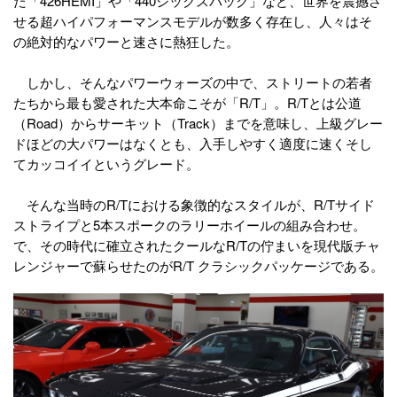
た「426HEMI」や「440シックスパック」など、世界を震撼さ
せる超ハイパフォーマンスモデルが数多く存在し、人々はそ
の絶対的なパワーと速さに熱狂した。
しかし、そんなパワーウォーズの中で、ストリートの若者
たちから最も愛された大本命こそが「R/T」。R/Tとは公道
（Road）からサーキット（Track）までを意味し、上級グレー
ドほどの大パワーはなくとも、入手しやすく適度に速くそし
てカッコイイというグレード。
そんな当時のR/Tにおける象徴的なスタイルが、R/Tサイド
ストライプと5本スポークのラリーホイールの組み合わせ。
で、その時代に確立されたクールなR/Tの佇まいを現代版チャ
レンジャーで蘇らせたのがR/T クラシックパッケージである。