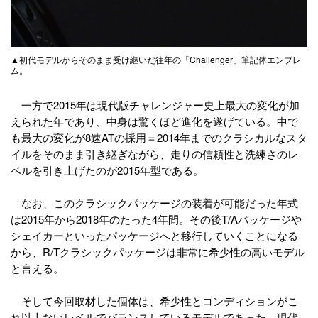
▲初代モデルからそのまま受け継いだ往年の「Challenger」筆記体エンブレ
ム。
一方で2015年は現代版チャレンジャー史上最大の変化が加
えられた年であり、中身は驚くほど進化を遂げている。中で
も最大の変化が8速ATの採用＝2014年までのクラシカルなスタ
イルをそのまま引き継ぎながら、走りの信頼性と洗練さのレ
ベルを引き上げたのが2015年型である。
なお、このクラシックパッケージの装着が可能だった年式
は2015年から2018年のたった4年間。その後T/Aパッケージや
シェイカーといったパッケージへと移行していくことになる
から、R/Tクラシックパッケージは非常に希少性の高いモデル
と言える。
そして今回取材した個体は、希少性とコンディションがこ
れ以上ないレベルでバランスしているモデルであった。現代