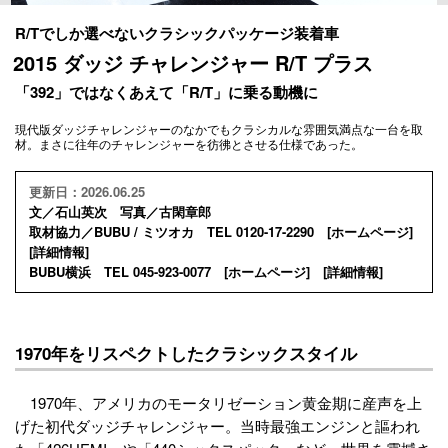
R/Tでしか選べないクラシックパッケージ装着車
2015 ダッジ チャレンジャー R/T プラス
「392」ではなくあえて「R/T」に乗る動機に
現代版ダッジチャレンジャーのなかでもクラシカルな雰囲気満点な一台を取
材。まさに往年のチャレンジャーを彷彿とさせる仕様であった。
更新日：2026.06.25
文／石山英次 写真／古閑章郎
取材協力／BUBU / ミツオカ TEL 0120-17-2290 [
ホームページ
]
[
詳細情報
]
BUBU横浜 TEL 045-923-0077 [
ホームページ
] [
詳細情報
]
1970年をリスペクトしたクラシックスタイル
1970年、アメリカのモータリゼーション黄金期に産声を上
げた初代ダッジチャレンジャー。当時最強エンジンと謳われ