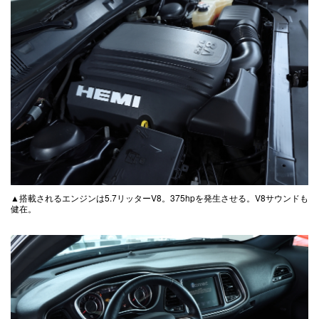
▲搭載されるエンジンは5.7リッターV8。375hpを発生させる。V8サウンドも
健在。