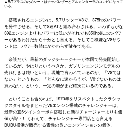
▲R/Tプラスのためシートはナッパレザーとアルカンターラのコンビになって
いる。
搭載されるエンジンは、5.7リッターV8で、375hpのパワー
を発生させる。そして8速ATと組み合わされる。いわずもがな
392エンジンよりもパワーは低いがそれでも350hp以上のパワ
ーがあるわけだから十分とも言える。そしてご機嫌なV8サウ
ンドは、パワー数値にかかわらず健在である。
余談だが、最新のダッジチャージャーが本国で発売開始し
ているが、やはりというべきか、ガソリンエンジンモデルの
売れ行きは鈍いという。現地で言われているのが、「V8では
ない」というもの。「どんなに速かろうが、V8でないものは
買わない」という、一定の層がまだ確実にいるのである。
ということも含めれば、1970年をリスペクトしたクラシッ
クスタイルをまとったV8エンジン搭載のチャレンジャーは、
最新の直6ツインターボを搭載した新型チャージャーよりも価
値が高い！ くわえて、チャレンジャー専門店とも言える
BUBU横浜が販売する素性の良いコンディションの個体。