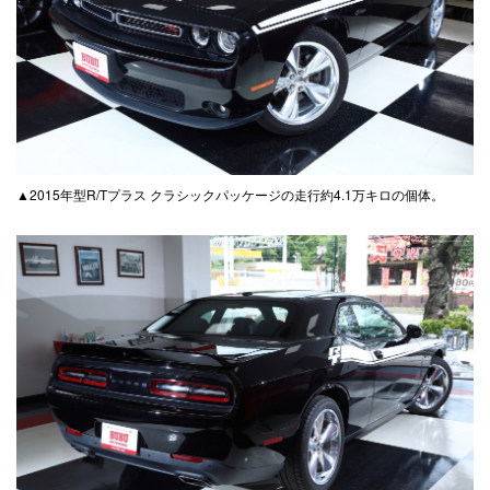
▲2015年型R/Tプラス クラシックパッケージの走行約4.1万キロの個体。