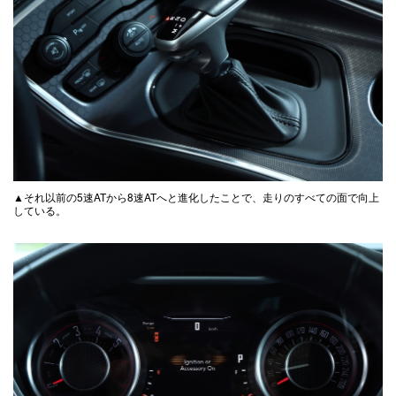
▲それ以前の5速ATから8速ATへと進化したことで、走りのすべての面で向上
している。