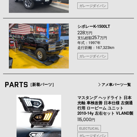
ガレージダイバン
シボレーK-1500LT
228
万円
257
支払総額
万円
年式：1997年
走行距離：167,323km
ガレージダイバン
PARTS
［新着パーツ］
アメ車パーツ一覧
マスタング ヘッドライト 日本
光軸 車検改善 日本仕様 左側通
行用 ロービーム ユニット
2010-14y 左右セット VLAND製
115,000
円
ELECTLICAL
ガレージダイバン