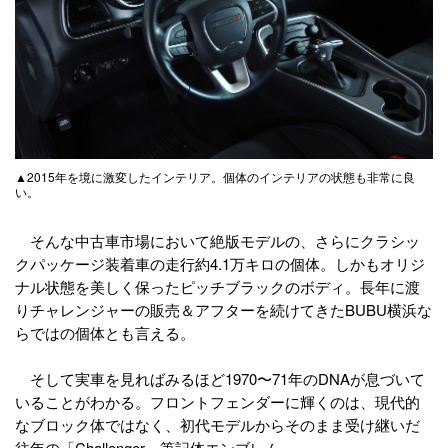
▲2015年を境に激変したインテリア。個体のインテリアの状態も非常に良
い。
そんな中古車市場において絶版モデルの、さらにクラシッ
クパッケージ装着車の走行約4.1万キロの個体。しかもオリジ
ナル状態を美しく保ったピッチブラックのボディ。長年に渡
りチャレンジャーの販売＆アフターを続けてきたBUBU横浜な
らではの個体とも言える。
そして実車を見ればみるほど1970〜71年のDNAが息づいて
いることがわかる。フロントフェンダーに輝くのは、現代的
なブロック体ではなく、初代モデルからそのまま受け継いだ
往年の「Challenger」筆記体エンブレム。