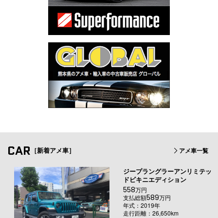
CAR
［新着アメ車］
アメ車一覧
ジープラングラーアンリミテッ
ドビキニエディション
558
万円
589
支払総額
万円
年式：2019年
走行距離：26,650km