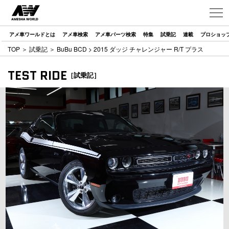
アメ車ワールドとは
アメ車検索
アメ車パーツ検索
特集
試乗記
連載
プロショッ
TOP
＞
試乗記
＞
BuBu BCD
> 2015 ダッジ チャレンジャー R/T プラス
TEST RIDE
［試乗記］