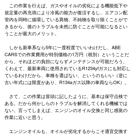
この作業を行えば、ガスやオイルの劣化による機能低下や
規定量の再充填により冷風の能力が復活するし、エアコン配
管内を同時に循環している異物、不純物を取り除くことがで
きるから、後のトラブルを未然に防ぐことが可能になるとい
うことが最大のメリット。
しかも新車系なら5年に一度程度でいいわけだし、ABE
CARSでの作業費用が特別価格の1万円（税別）ということだ
から、それほどの負担にならずメンテナンスが可能だろう。
くわえて、最新車両に使用されているR1234yfガスにも対応し
ているわけだから、車種を選ばない、というのもいい（逆に
古い年式には限度があり、R134aガス以降の車両ならOK）。
さて、この作業は冒頭に記したように、基本は保守点検で
ある。だから何かしらのトラブルを解消してくれる機械では
ない。言ってしまえば、エンジンのオイル交換と同じ感覚の
作業に近いと思う。
エンジンオイルも、オイルが劣化するからこそ適宜交換す