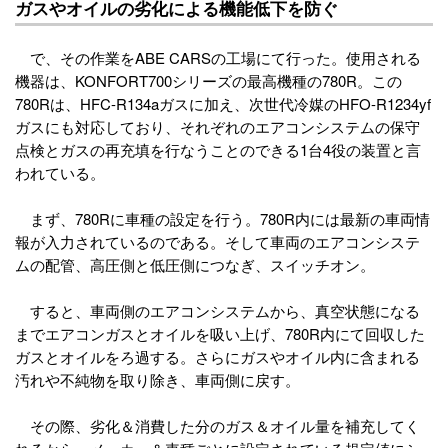
ガスやオイルの劣化による機能低下を防ぐ
で、その作業をABE CARSの工場にて行った。使用される
機器は、KONFORT700シリーズの最高機種の780R。この
780Rは、HFC-R134aガスに加え、次世代冷媒のHFO-R1234yf
ガスにも対応しており、それぞれのエアコンシステムの保守
点検とガスの再充填を行なうことのできる1台4役の装置と言
われている。
まず、780Rに車種の設定を行う。780R内には最新の車両情
報が入力されているのである。そして車両のエアコンシステ
ムの配管、高圧側と低圧側につなぎ、スイッチオン。
すると、車両側のエアコンシステムから、真空状態になる
までエアコンガスとオイルを吸い上げ、780R内にて回収した
ガスとオイルをろ過する。さらにガスやオイル内に含まれる
汚れや不純物を取り除き、車両側に戻す。
その際、劣化＆消費した分のガス＆オイル量を補充してく