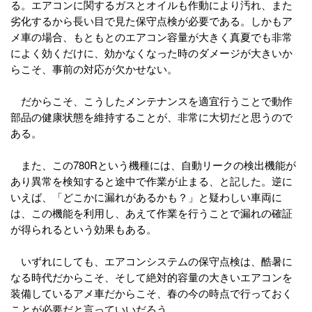
る。エアコンに関するガスとオイルも作動により汚れ、また
劣化するから長い目で見た保守点検が必要である。しかもア
メ車の場合、もともとのエアコン容量が大きく真夏でも非常
によく効くだけに、効かなくなった時のダメージが大きいか
らこそ、事前の対応が欠かせない。
だからこそ、こうしたメンテナンスを適宜行うことで動作
部品の健康状態を維持することが、非常に大切だと思うので
ある。
また、この780Rという機種には、自動リークの検出機能が
あり異常を検知すると途中で作業が止まる、と記した。逆に
いえば、「どこかに漏れがあるかも？」と疑わしい車両に
は、この機能を利用し、あえて作業を行うことで漏れの確証
が得られるという効果もある。
いずれにしても、エアコンシステムの保守点検は、酷暑に
なる時代だからこそ、そして絶対的容量の大きいエアコンを
装備しているアメ車だからこそ、春の今の時点で行っておく
ことが必要だと言っていいだろう。