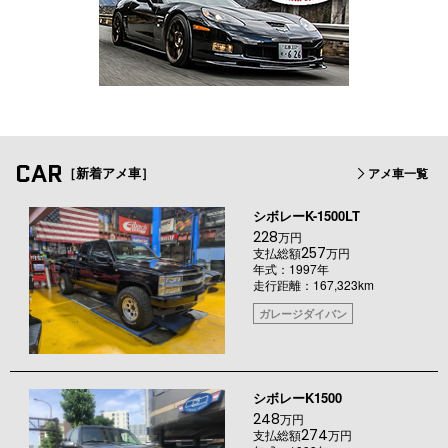
CAR
［新着アメ車］
アメ車一覧
シボレーK-1500LT
228
万円
257
支払総額
万円
年式：1997年
走行距離：167,323km
ガレージダイバン
シボレーK1500
248
万円
274
支払総額
万円