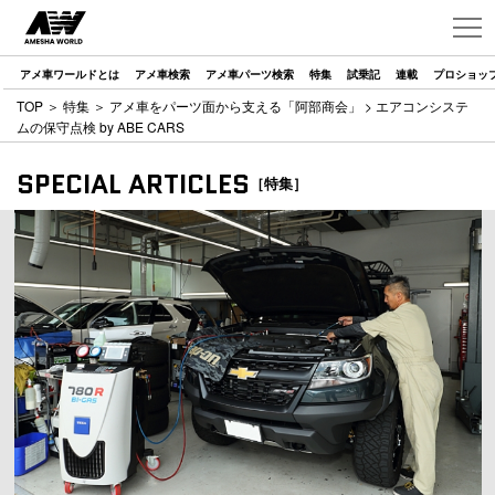
アメ車ワールドとは
アメ車検索
アメ車パーツ検索
特集
試乗記
連載
プロショッ
TOP
＞
特集
＞
アメ車をパーツ面から支える「阿部商会」
> エアコンシステ
ムの保守点検 by ABE CARS
SPECIAL ARTICLES
［特集］