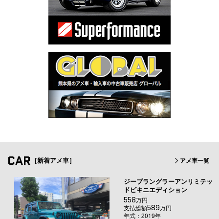
CAR
［新着アメ車］
アメ車一覧
ジープラングラーアンリミテッ
ドビキニエディション
558
万円
589
支払総額
万円
年式：2019年