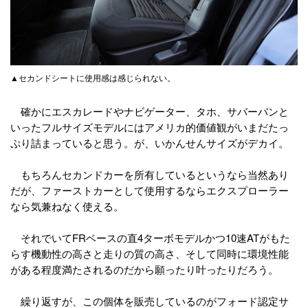
▲セカンドシートに使用感は感じられない。
確かにエスカレードやナビゲーター、タホ、サバーバンと
いったフルサイズモデルにはアメリカ的価値観がいまだたっ
ぷり詰まっていると思う。が、いかんせんサイズがデカイ。
もちろんセカンドカーを所有しているというなら当然あり
だが、ファーストカーとして使用するならエクスプローラー
なら気兼ねなく使える。
それでいてFRベースの直4ターボモデルかつ10速ATがもた
らす機動性の高さと走りの質の高さ、そして同時に環境性能
がある程度満たされるのだから願ったり叶ったりだろう。
繰り返すが、この個体を販売しているのがフォード認定サ