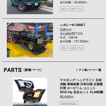
走行距離：26,650km
ガレージダイバン
シボレーK-1500LT
228
万円
257
支払総額
万円
年式：1997年
走行距離：167,323km
ガレージダイバン
PARTS
［新着パーツ］
アメ車パーツ一覧
マスタング ヘッドライト 日本
光軸 車検改善 日本仕様 左側通
行用 ロービーム ユニット
2010-14y 左右セット VLAND製
115,000
円
ELECTLICAL