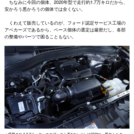
ちなみに今回の個体、2020年型で走行約1.7万キロだから、
安かろう悪かろうの個体では全くない。
くわえて販売しているのが、フォード認定サービス工場の
アベカーズであるから、ベース個体の選定は厳密だし、各部
の整備やパーツで困ることもない。
▲搭載される2.3リッターエコブースト直4エンジンは300hp、最大トルク