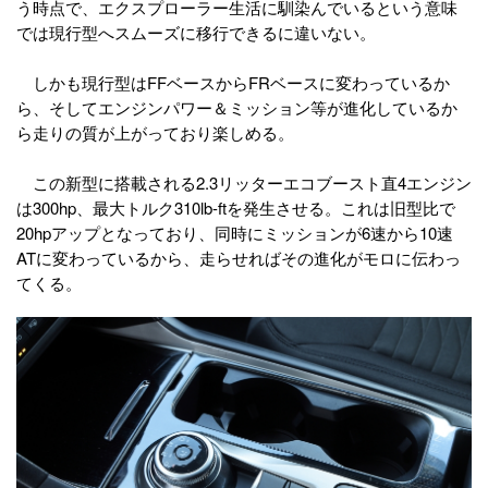
う時点で、エクスプローラー生活に馴染んでいるという意味
では現行型へスムーズに移行できるに違いない。
しかも現行型はFFベースからFRベースに変わっているか
ら、そしてエンジンパワー＆ミッション等が進化しているか
ら走りの質が上がっており楽しめる。
この新型に搭載される2.3リッターエコブースト直4エンジン
は300hp、最大トルク310lb-ftを発生させる。これは旧型比で
20hpアップとなっており、同時にミッションが6速から10速
ATに変わっているから、走らせればその進化がモロに伝わっ
てくる。