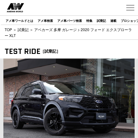
アメ車ワールドとは
アメ車検索
アメ車パーツ検索
特集
試乗記
連載
プロショッ
TOP
＞
試乗記
＞
アベカーズ 多摩 ガレージ
> 2020 フォード エクスプローラ
ー XLT
TEST RIDE
［試乗記］