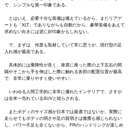
で、シンプルな第一印象である。
とはいえ、必要十分な装備は備えているから、またリアゲ
ートも「XLT」でありながらも自動だから、豪華装備をあえて
求めない向きには逆に好印象かもしれない。
で、まずは 何度も取材していて常に思うが、現行型の足
入れ感が最高である。
具体的には乗降性が良く、座席に座った際の上下左右の間
隔やそこから手を伸ばした際に触れる各部の配置位置が最高
で、非常に乗りやすく使いやすい。
いわゆる人間工学的に非常に優れたインテリアで、さすが
は全米一売れているSUVと唸らされる。
またボディのサイズ感が日本では最適ではないか。実際に
走らせてもボディの弱さや足の貧弱さは微塵も感じられない
し、パワー不足も全くないから、FRのハンドリングが楽しめ