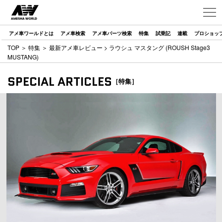
アメ車ワールドとは
アメ車検索
アメ車パーツ検索
特集
試乗記
連載
プロショッ
TOP
＞
特集
＞
最新アメ車レビュー
> ラウシュ マスタング (ROUSH Stage3
MUSTANG)
SPECIAL ARTICLES
［特集］