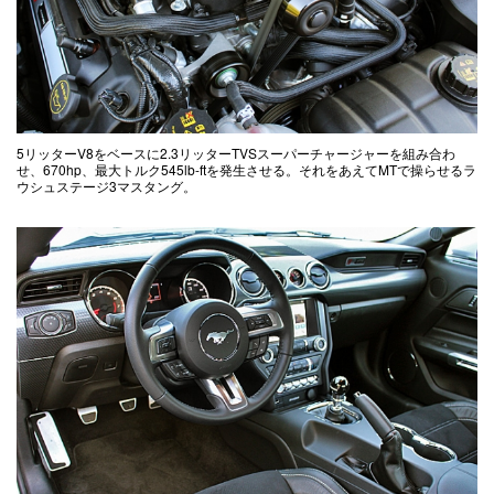
5リッターV8をベースに2.3リッターTVSスーパーチャージャーを組み合わ
せ、670hp、最大トルク545lb-ftを発生させる。それをあえてMTで操らせるラ
ウシュステージ3マスタング。