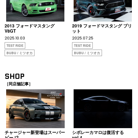
2013 フォードマスタング
2019 フォードマスタング ブリ
V8GT
ット
2025.10.03
2025.07.25
TEST RIDE
TEST RIDE
BUBU / ミツオカ
BUBU / ミツオカ
SHOP
［同店舗記事］
チャージャー新登場はスーパー
シボレーカマロは復活する
ビー !?
vol.4