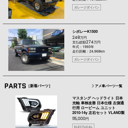
ガレージダイバン
シボレーK1500
248
万円
274
支払総額
万円
年式：1993年
走行距離：24,968km
ガレージダイバン
PARTS
［新着パーツ］
アメ車パーツ一覧
マスタング ヘッドライト 日本
光軸 車検改善 日本仕様 左側通
行用 ロービーム ユニット
2010-14y 左右セット VLAND製
115,000
円
ELECTLICAL