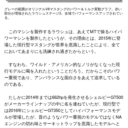
グレーの範囲がオリジナルV8マスタングのパワー＆トルク変動グラフ。赤い
部分が増強されたラウシュステージ3。全域でパフォーマンスアップされてい
る。
このマシンを製作するラウシュは、あえてMTで操るハイパ
ワーマシンを製作したというが、その理由とは、2015年に登
場した現行型マスタングが世界を意識したことにより、全て
においてあまりにも洗練され過ぎたからという。
すなわち、ワイルド・アメリカン的なノリがなくなった現
行モデルに喝を入れたということだろう。だからこそのパワ
ー重視であり、アンバランスな面白さをあえて追求している
のである。
たしかに2014年までは662hpを発生させるシェルビーGT500
がメーカーラインナップの中に名を連ねていたが、現行型で
は2016年にシェルビーGT350としてハイパフォーマンスモデ
ルが登場したが、昔のようなパワー重視のモデルではなくNA
エンジンの切れ味とサーキットラップを意識したモデルへと