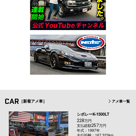
CAR
［新着アメ車］
アメ車一覧
シボレーK-1500LT
228
万円
257
支払総額
万円
年式：1997年
走行距離：167,323km