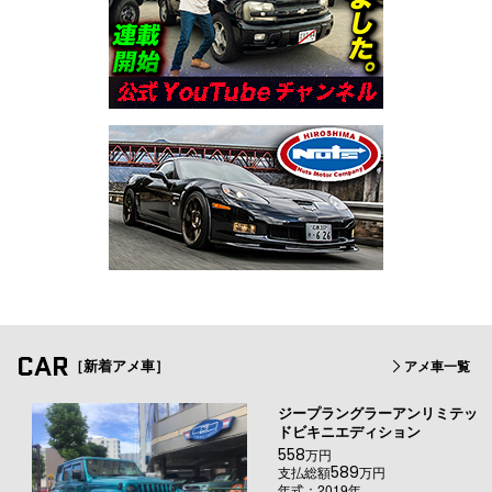
CAR
［新着アメ車］
アメ車一覧
ジープラングラーアンリミテッ
ドビキニエディション
558
万円
589
支払総額
万円
年式：2019年