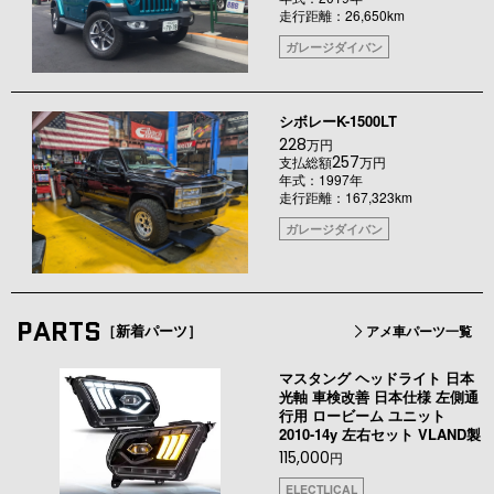
走行距離：26,650km
ガレージダイバン
シボレーK-1500LT
228
万円
257
支払総額
万円
年式：1997年
走行距離：167,323km
ガレージダイバン
PARTS
［新着パーツ］
アメ車パーツ一覧
マスタング ヘッドライト 日本
光軸 車検改善 日本仕様 左側通
行用 ロービーム ユニット
2010-14y 左右セット VLAND製
115,000
円
ELECTLICAL