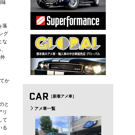
興味
を落
ング
とな
る、
り外
てか
CAR
［新着アメ車］
ものと
アメ車一覧
アリ
して
いる