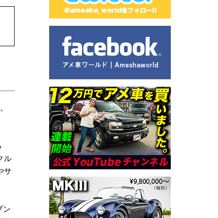
。
る
クル
やサ
プン