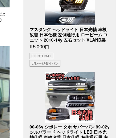
だと
う
マスタング ヘッドライト 日本光軸 車検
改善 日本仕様 左側通行用 ロービーム ユ
ニット 2010-14y 左右セット VLAND製
115,000
円
ELECTLICAL
ガレージダイバン
00-06y シボレー タホ サバーバン 99-02y
シルバラード ヘッドライト LED 日本光
軸仕様 車検改善 日本仕様 左側通行用 左