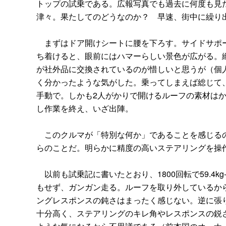
トップの試乗である。広報写真でも過去に何度も見
津々。果たしてのどうなのか？ 早速、街中に繰り
まずはドア開けシートに腰を下ろす。サイドサポー
ち着けると、眼前にはハマーらしい景色が広がる。
が社外品に交換されているのが惜しいと思うが（個
く分かったような気がした。乗ってしまえば総じて
手動で。しかも2人がかりで開けるルーフの素材は
し作業を終え、いざ出陣。
このクルマが「特別な何か」であることを感じるの
らのことだ。明らかに精度の高いステアリングを操
以前も試乗記に書いたとおり、1800回転で59.4
もせず、ガンガン走る。ルーフを取り外しているか
ングレスポンスの鈍さはまったく感じない。逆に張
十分高く、ステアリングのキレ角やレスポンスの鋭