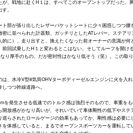
たが、戦地に赴くH１は、すべてこのオープントップだった。
出す。
ト部が張り出したレザーバケットシートに少々困惑しつつ腰
緻密に並べられた計器類、ガッチリとしたATレバー。ステアリ
人的に）、走り出すと、換えたくなった前オーナーの意識が何
、前回試乗したH１と変わるとこはない。そしてルーフを開け
かなり厚手のもの。だが密封性はかなり低そう（笑）。この取
は、水冷V型8気筒OHVターボディーゼルエンジンに火を入れ
作しつつ幹線道路へ。
kg-mを発生させる低速でのトルク感は強烈そのもので、車重を
ら開放感がかなり高いが、それいでいて車体剛性の低下やステ
り巡らされたロールゲージの効果もあってか、剛性感は必要に
さを体感していると、まるでオープンスポーツカーを運転して