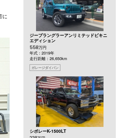
苦に
ジープラングラーアンリミテッドビキニ
エディション
558
万円
年式：2019年
走行距離：26,650km
ガレージダイバン
シボレーK-1500LT
228
万円