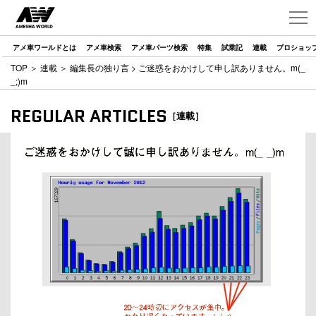
アメ車ワールドとは
アメ車検索
アメ車パーツ検索
特集
試乗記
連載
プロショッ
TOP
＞
連載
＞
編集長の独り言
> ご迷惑をおかけして申し訳ありません。m(_
_;)m
REGULAR ARTICLES
［連載］