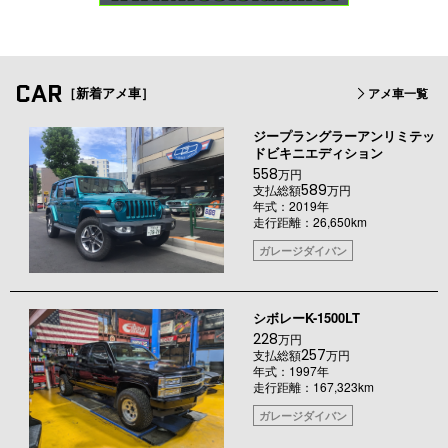
CAR
［新着アメ車］
アメ車一覧
ジープラングラーアンリミテッ
ドビキニエディション
558
万円
589
支払総額
万円
年式：2019年
走行距離：26,650km
ガレージダイバン
シボレーK-1500LT
228
万円
257
支払総額
万円
年式：1997年
走行距離：167,323km
ガレージダイバン