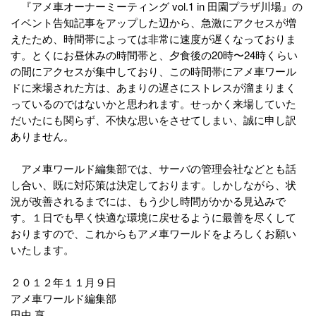
『アメ車オーナーミーティング vol.1 in 田園プラザ川場』の
イベント告知記事をアップした辺から、急激にアクセスが増
えたため、時間帯によっては非常に速度が遅くなっておりま
す。とくにお昼休みの時間帯と、夕食後の20時〜24時くらい
の間にアクセスが集中しており、この時間帯にアメ車ワール
ドに来場された方は、あまりの遅さにストレスが溜まりまく
っているのではないかと思われます。せっかく来場していた
だいたにも関らず、不快な思いをさせてしまい、誠に申し訳
ありません。
アメ車ワールド編集部では、サーバの管理会社などとも話
し合い、既に対応策は決定しております。しかしながら、状
況が改善されるまでには、もう少し時間がかかる見込みで
す。１日でも早く快適な環境に戻せるように最善を尽くして
おりますので、これからもアメ車ワールドをよろしくお願い
いたします。
２０１２年１１月９日
アメ車ワールド編集部
田中 享