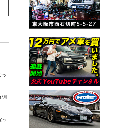
ラ
なっ
/月
なっ