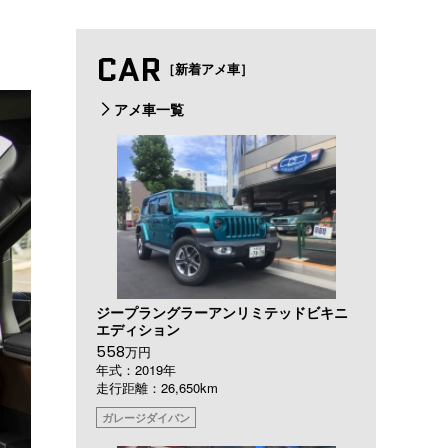
CAR
［新着アメ車］
アメ車一覧
ジープラングラーアンリミテッドビキニ
エディション
558
万円
年式：2019年
走行距離：26,650km
ガレージダイバン