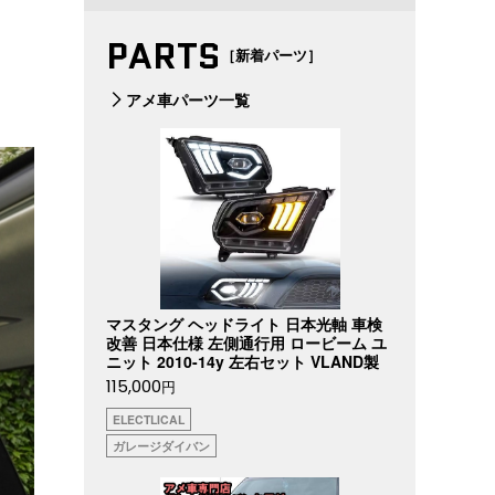
PARTS
［新着パーツ］
アメ車パーツ一覧
マスタング ヘッドライト 日本光軸 車検
改善 日本仕様 左側通行用 ロービーム ユ
ニット 2010-14y 左右セット VLAND製
115,000
円
ELECTLICAL
ガレージダイバン