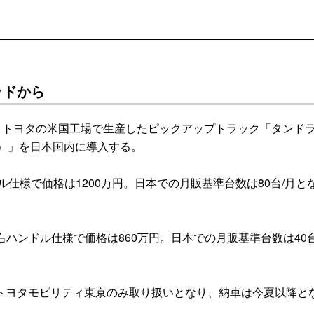
ッドから
、トヨタの米国工場で生産したピックアップトラック「タンド
der）」を日本国内に導入する。
仕様で価格は1200万円。日本での月販基準台数は80台/月と
入し、右ハンドル仕様で価格は860万円。日本での月販基準台数は40台
ヨタモビリティ東京のみ取り扱いとなり、納車は今夏以降と