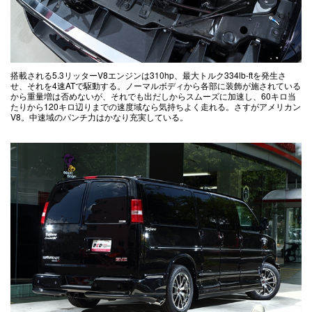
搭載される5.3リッターV8エンジンは310hp、最大トルク334lb-ftを発生さ
せ、それを4速ATで駆動する。ノーマルボディから各部に装飾が施されている
から重量増は否めないが、それでも出だしからスムーズに加速し、60キロ当
たりから120キロ辺りまでの速度域なら気持ちよく走れる。さすがアメリカン
V8。中速域のパンチ力はかなり充実している。