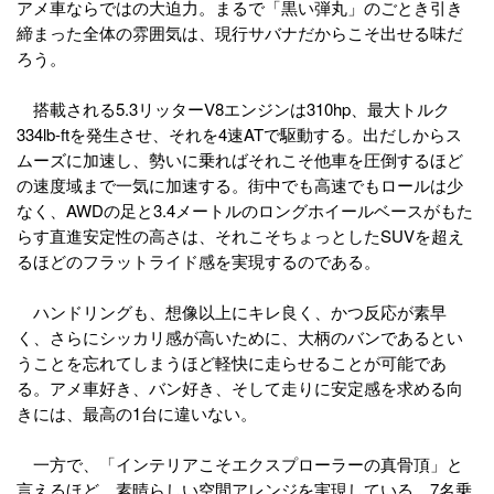
アメ車ならではの大迫力。まるで「黒い弾丸」のごとき引き
締まった全体の雰囲気は、現行サバナだからこそ出せる味だ
ろう。
搭載される5.3リッターV8エンジンは310hp、最大トルク
334lb-ftを発生させ、それを4速ATで駆動する。出だしからス
ムーズに加速し、勢いに乗ればそれこそ他車を圧倒するほど
の速度域まで一気に加速する。街中でも高速でもロールは少
なく、AWDの足と3.4メートルのロングホイールベースがもた
らす直進安定性の高さは、それこそちょっとしたSUVを超え
るほどのフラットライド感を実現するのである。
ハンドリングも、想像以上にキレ良く、かつ反応が素早
く、さらにシッカリ感が高いために、大柄のバンであるとい
うことを忘れてしまうほど軽快に走らせることが可能であ
る。アメ車好き、バン好き、そして走りに安定感を求める向
きには、最高の1台に違いない。
一方で、「インテリアこそエクスプローラーの真骨頂」と
言えるほど、素晴らしい空間アレンジを実現している。7名乗