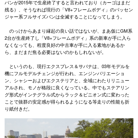
バンが2015年で生産終了すると言われており（カーゴはまだ
残る）、そうなれば現行の「V8+フレームボディ」のパッセン
ジャー系フルサイズバンは全滅することになってしまう。
のっけからあまり縁起の良い話ではないが、まあ仮にGM系
2台が生産終了し「V8+フレームボディ」系の新車が手に入ら
なくなっても、程度良好の中古車が手に入る素地があるか
ら、まだまだ焦る必要はないのかもしれないが。
というのも、現行エクスプレス＆サバナは、03年モデルを
機にフルモデルチェンジが行われ、エンジンバリエーショ
ン、シャシーおよびエクステリアと、全域にわたりリニュー
アルされ、モノが格段に良くなっている。中でもステアリン
グ形式がインテグラル式からラック＆ピニオン式に変わった
ことで抜群の安定感が得られるようになる等走りの性能も折
り紙付きだ。