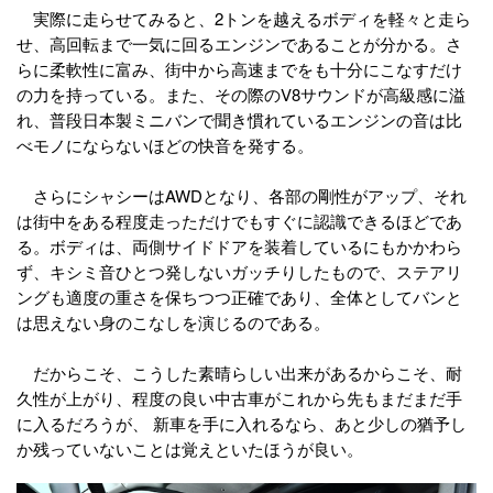
実際に走らせてみると、2トンを越えるボディを軽々と走ら
せ、高回転まで一気に回るエンジンであることが分かる。さ
らに柔軟性に富み、街中から高速までをも十分にこなすだけ
の力を持っている。また、その際のV8サウンドが高級感に溢
れ、普段日本製ミニバンで聞き慣れているエンジンの音は比
べモノにならないほどの快音を発する。
さらにシャシーはAWDとなり、各部の剛性がアップ、それ
は街中をある程度走っただけでもすぐに認識できるほどであ
る。ボディは、両側サイドドアを装着しているにもかかわら
ず、キシミ音ひとつ発しないガッチりしたもので、ステアリ
ングも適度の重さを保ちつつ正確であり、全体としてバンと
は思えない身のこなしを演じるのである。
だからこそ、こうした素晴らしい出来があるからこそ、耐
久性が上がり、程度の良い中古車がこれから先もまだまだ手
に入るだろうが、 新車を手に入れるなら、あと少しの猶予し
か残っていないことは覚えといたほうが良い。