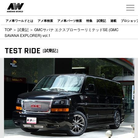
アメ車ワールドとは
アメ車検索
アメ車パーツ検索
特集
試乗記
連載
プロショッ
TOP
＞
試乗記
＞ GMCサバナ エクスプローラーリミテッドSE (GMC
SAVANA EXPLORER) vol.1
TEST RIDE
［試乗記］