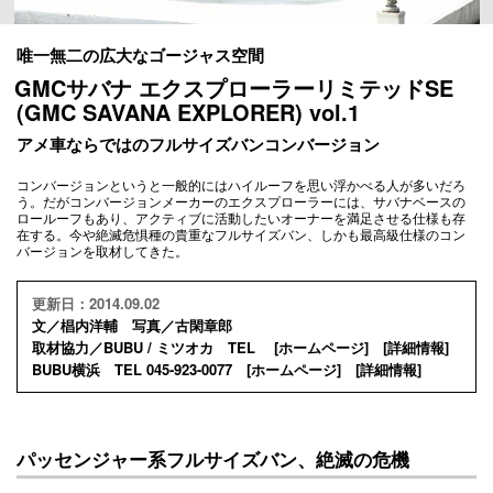
唯一無二の広大なゴージャス空間
GMCサバナ エクスプローラーリミテッドSE
(GMC SAVANA EXPLORER) vol.1
アメ車ならではのフルサイズバンコンバージョン
コンバージョンというと一般的にはハイルーフを思い浮かべる人が多いだろ
う。だがコンバージョンメーカーのエクスプローラーには、サバナベースの
ロールーフもあり、アクティブに活動したいオーナーを満足させる仕様も存
在する。今や絶滅危惧種の貴重なフルサイズバン、しかも最高級仕様のコン
バージョンを取材してきた。
更新日：2014.09.02
文／椙内洋輔 写真／古閑章郎
取材協力／BUBU / ミツオカ TEL [
ホームページ
] [
詳細情報
]
BUBU横浜 TEL 045-923-0077 [
ホームページ
] [
詳細情報
]
パッセンジャー系フルサイズバン、絶滅の危機