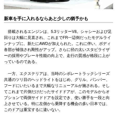
新車を手に入れるならあと少しの猶予かも
搭載されるエンジンは、5.3リッターV8。シャシーおよび足
回りは大幅に見直され、これまでFR一辺倒だったモデルライ
ンナップに、新たにAWDが加えられた。これに伴い、ボディ
各部が補強され剛性がアップ。さらに径の太いスタビライザ
ーの採用やブレーキ性能の向上で、走行の質感が格段に上が
っているのである。
一方、エクステリアは、当時のシボレートラックシリーズ
共通のツリ目のヘッドライトをはじめ、グリル、バンパー、
フードにいたいるまで大幅なリニューアルが施される。そし
てこれまで片側だけだったサイドドアが、このモデルからオ
プションで両側サイドドアを設定でき、使い勝手を一段と向
上させている。特に左側から乗降する機会の多い日本では、
このドアは重宝するに違いない。