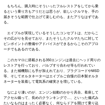
もちろん、購入時にそういったフルレストアをしてから乗
るという乗り方もアリだとは思うが、欲しいクルマを、手の
届きそうな範囲で仕上げて楽しむのも、またアリなはずであ
る。
エイブルが実現しているそうしたコンセプトは、だからこ
その広がりを見せており、またそうしたクルマたちに対して
ピンポイントの整備やアドバイスができるからこそのアプロ
ーチでもあるのである。
このカマロに搭載される350エンジンは過去にヘッド周りの
レストアを行っており、バルブすり合わせ等も行われてい
る。また補機類にも手が加えれており、プラグコードやMSD
等、そしてオルタネーターはエイブルご自慢の日本製オルタ
ネーターを装着して電気系の確実さを増している。
なにより凄いのが、エンジン始動のかかり具合。着座して
アクセル煽って、長めのクランキングで…、といった儀式み
たいなものはまったく必要なく、何ならドアを開けて乗り込