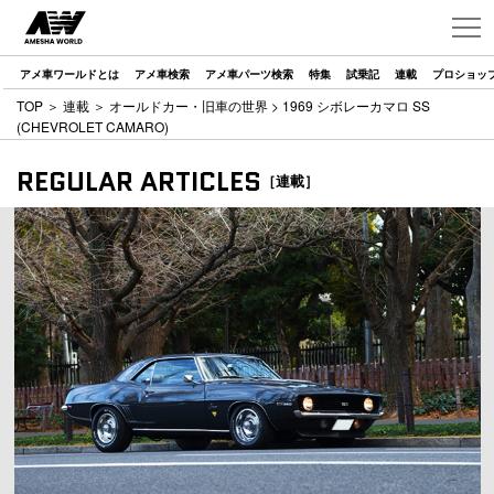
アメ車ワールドとは
アメ車検索
アメ車パーツ検索
特集
試乗記
連載
プロショッ
TOP
＞
連載
＞
オールドカー・旧車の世界
> 1969 シボレーカマロ SS
(CHEVROLET CAMARO)
REGULAR ARTICLES
［連載］