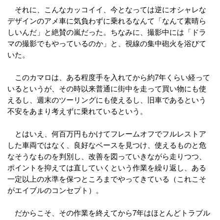
それに、こんなカッコイイ、今となっては逆にオシャレな
デザインのアメ車に気負わずに乗れるなんて「なんて素晴ら
しいんだ」と絶賛の嵐だった。ちなみに、撮影中には「ドラ
マの撮影でもやっているのか」と、視線の集中砲火を浴びて
いた。
このカマロは、ある程度手を入れてから約7年くらい経って
いるというが、その時以来普通に街中を走って買い物にも使
えるし、週末のツーリングにも使えるし、旧車であるという
不安をあまり考えずに乗れているという。
とはいえ、何百万円もかけてフレームオフでフルレストア
した車両ではなく、良好なベースを見つけ、使えるものと危
なそうなものを判別し、改善を図っていきながら走りつつ、
ポイントを抑えては直していくという作業を繰り返し、ある
一定以上の水準を保つところまでやってきている（これこそ
がエイブルのコンセプト）。
だからこそ、その作業を終えてから7年はほとんどトラブル