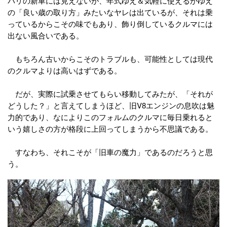
パリの新車には見えないが、年式ゆえ＆気軽に使えるがゆえ
の「良い歳の取り方」みたいなヤレは出ているが、それは乗
っているからこその味でもあり、飾り倒しているクルマには
出ない風合いである。
もちろん古いからこそのトラブルも、可能性としては現代
のクルマよりは高いはずである。
だが、実際に試乗させてもらい移動してみたが、「それが
どうした？」と言えてしまうほど、旧V8エンジンの息吹は魅
力的であり、なによりこのフォルムのクルマに毎日乗れると
いう嬉しさの方が格段に上回ってしまうから不思議である。
すなわち、それこそが「旧車の魔力」であるのだろうと思
う。