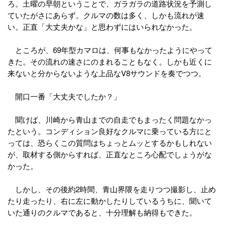
ろ。土曜の早朝ということで、ガラガラの道路状況を予測し
ていたがさにあらず。クルマの数は多く、しかも流れが速
い。正直「大丈夫かな」と思わずにはいられなかった。
ところが、69年型カマロは、何事もなかったようにやって
きた。その流れの速さにのまれることもなく。しかも近くに
来ないと分からないような上品なV8サウンドを奏でつつ。
開口一番「大丈夫でしたか？」
聞けば、川崎から青山までの自走でもまったく問題なかっ
たという。コンディション良好なクルマに乗っている方にと
っては、恐らくこの質問はちょっとムッとするかもしれない
が、取材する側からすれば、正直なところ心配でしょうがな
かった。
しかし、その後約2時間、青山界隈を走りつつ撮影し、止め
たり走ったり、右に左に動かしたりしているうちに、聞いて
いた通りのクルマであると、十分理解も納得もできた。