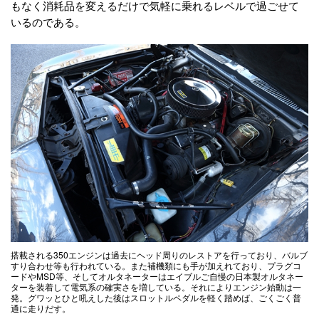
もなく消耗品を変えるだけで気軽に乗れるレベルで過ごせて
いるのである。
搭載される350エンジンは過去にヘッド周りのレストアを行っており、バルブ
すり合わせ等も行われている。また補機類にも手が加えれており、プラグコ
ードやMSD等、そしてオルタネーターはエイブルご自慢の日本製オルタネー
ターを装着して電気系の確実さを増している。それによりエンジン始動は一
発。グワッとひと吼えした後はスロットルペダルを軽く踏めば、ごくごく普
通に走りだす。