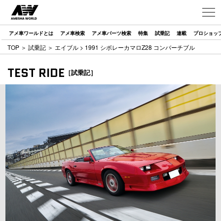
アメ車ワールドとは
アメ車検索
アメ車パーツ検索
特集
試乗記
連載
プロショッ
TOP
＞
試乗記
＞
エイブル
> 1991 シボレーカマロZ28 コンバーチブル
TEST RIDE
［試乗記］