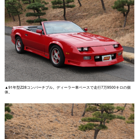
▲91年型Z28コンバーチブル。ディーラー車ベースで走行7万9500キロの個
体。