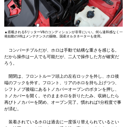
▲搭載される5リッターV8のコンディションが非常にいい。何ら違和感なく一
発始動のV8はメンテナンスの賜物。国産オルタネーターも使用。
コンバーチブルだが、ホロは手動で結構な重さを感じる。
だから操作は一人でも可能だが、二人で操作した方が確実だ
ろう。
開閉は、フロントルーフ頭上の左右ロックを外し、ホロ後
端のフックを外す。フロント、リアのホロを持ち上げつつ、
シフトノブ後端にあるトノカバーオープンのボタンを押し、
トノカバーを開く。そのままホロを折りたたみ、収納したら
再びトノカバーを閉め、オープン完了。慣れれば1分程度で事
が済む。
装着されているホロは過去に一度張り替えられているとい