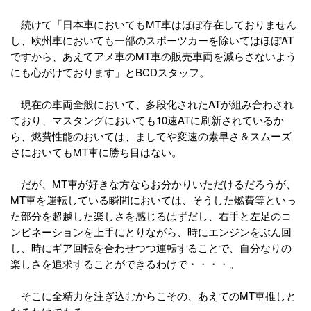
続けて「日本車においてもMT車はほぼ存在しておりません
し、欧州車においても一部のスポーツカーを除いてはほぼAT
ですから、あえてアメ車のMT車の販売車両を減らさないよう
にも心がけております」とBCDスタッフ。
現在の車両全般において、多段化されたATが組み合わされ
ており、マスタングにおいても10速ATに刷新されているか
ら、燃費性能のおいては、ましてや変速の素早さ＆スムーズ
さにおいてもMT車に勝ち目はない。
だが、MT車が好きな方ならお分かりいただけるだろうが、
MT車を運転している瞬間においては、そうした燃費等といっ
た部分を超越した楽しさを感じるはずだし、右手と左足のコ
ンビネーションを上手にとりながら、時にエンジンをぶん回
し、時にギア回転を合わせつつ運転することで、自分なりの
楽しさを追求することができるわけで・・・・。
そこに全精力を注ぎ込むからこその、あえてのMT車推しと