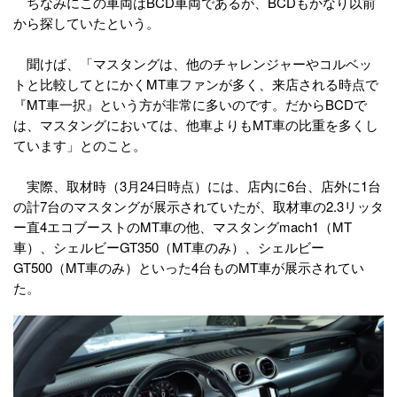
ちなみにこの車両はBCD車両であるが、BCDもかなり以前
から探していたという。
聞けば、「マスタングは、他のチャレンジャーやコルベッ
トと比較してとにかくMT車ファンが多く、来店される時点で
『MT車一択』という方が非常に多いのです。だからBCDで
は、マスタングにおいては、他車よりもMT車の比重を多くし
ています」とのこと。
実際、取材時（3月24日時点）には、店内に6台、店外に1台
の計7台のマスタングが展示されていたが、取材車の2.3リッタ
ー直4エコブーストのMT車の他、マスタングmach1（MT
車）、シェルビーGT350（MT車のみ）、シェルビー
GT500（MT車のみ）といった4台ものMT車が展示されてい
た。