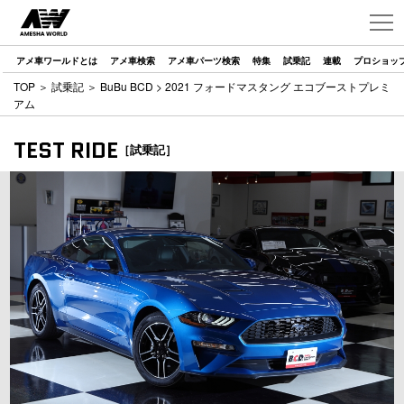
アメ車ワールドとは
アメ車検索
アメ車パーツ検索
特集
試乗記
連載
プロショッ
TOP
＞
試乗記
＞
BuBu BCD
> 2021 フォードマスタング エコブーストプレミ
アム
TEST RIDE
［試乗記］