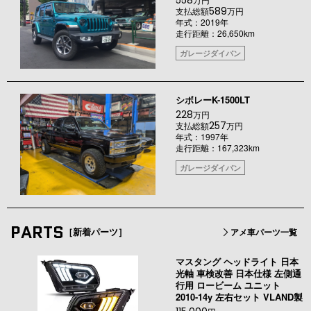
589
支払総額
万円
年式：2019年
走行距離：26,650km
ガレージダイバン
シボレーK-1500LT
228
万円
257
支払総額
万円
年式：1997年
走行距離：167,323km
ガレージダイバン
PARTS
［新着パーツ］
アメ車パーツ一覧
マスタング ヘッドライト 日本
光軸 車検改善 日本仕様 左側通
行用 ロービーム ユニット
2010-14y 左右セット VLAND製