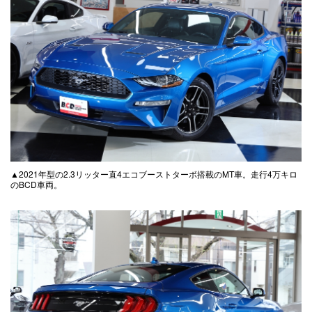
▲2021年型の2.3リッター直4エコブーストターボ搭載のMT車。走行4万キロ
のBCD車両。