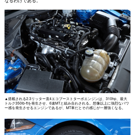
なるわけである。
▲搭載される2.3リッター直4エコブーストターボエンジンは、310hp、最大
トルク350lb-ftを発生させ、6速MTと組み合わされる。想像以上に強烈なパワ
ー感を発生させるエンジンであるが、MT車だとその感じが一層強くなる。