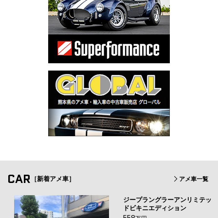
CAR
［新着アメ車］
アメ車一覧
ジープラングラーアンリミテッ
ドビキニエディション
558
万円