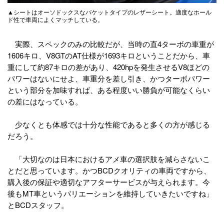
▲シートはオーソドックスなバケットタイプのレザーシート。適度なホール
ド性で車両によくマッチしている。
実際、スペックのみの比較だが、当時の直4ターボの車重が
1606キロ、V8GTのAT仕様が1693キロということだから、車
重にして約87キロの差があり、420hpを発生させるV8ほどの
パワーはないにせよ、車重分を差し引き、かつターボパワー
という部分を加味すれば、ある程度いい勝負が可能なくらい
の差にはなっている。
少なくとも体感では十分な性能であると多くの方が感じる
だろう。
「大切なのは日本におけるアメ車の選択肢を減らさないこ
とだと思っています。かつBCDクオリティの車両ですから、
購入後の保証や適切なアフターサービスが与えられます。今
後もMT車というバリエーションを維持していきたいですね」
とBCDスタッフ。