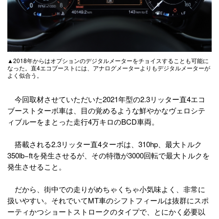
▲2018年からはオプションのデジタルメーターをチョイスすることも可能に
なった。直4エコブーストには、アナログメーターよりもデジタルメーターが
よく似合う。
今回取材させていただいた2021年型の2.3リッター直4エコ
ブーストターボ車は、目の覚めるような鮮やかなヴェロシテ
ィブルーをまとった走行4万キロのBCD車両。
搭載される2.3リッター直4ターボは、310hp、最大トルク
350lb−ftを発生させるが、その特徴が3000回転で最大トルクを
発生させること。
だから、街中での走りがめちゃくちゃ小気味よく、非常に
扱いやすい。それでいてMT車のシフトフィールは抜群にスポ
ーティかつショートストロークのタイプで、とにかく必要以