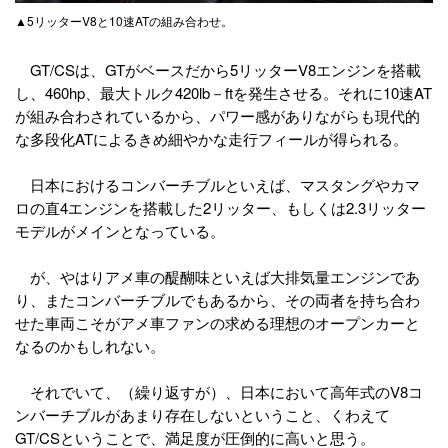
▲5リッターV8と10速ATの組み合わせ。
GT/CSは、GTがベースだから5リッターV8エンジンを搭載
し、460hp、最大トルク420lb－ftを発生させる。それに10速AT
が組み合わされているから、パワー感がありながらも現代的
な多段化ATによるきめ細やかな走行フィールが得られる。
日本におけるコンバーチブルといえば、マスタングやカマ
ロの直4エンジンを搭載した2リッター、もしくは2.3リッター
モデルがメインとなっている。
が、やはりアメ車の醍醐味といえば大排気量エンジンであ
り、またコンバーチブルでもあるから、その両者を持ち合わ
せた車両こそがアメ車ファンの求める理想のオープンカーと
なるのかもしれない。
それでいて、（繰り返すが）、日本において高年式のV8コ
ンバーチブルがあまり存在しないということ、くわえて
GT/CSということで、満足度が圧倒的に高いと思う。