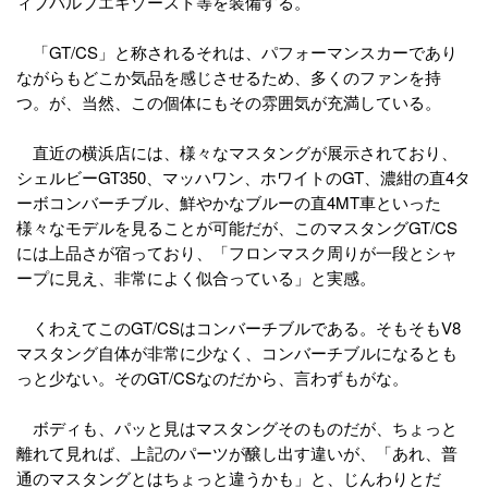
ィブバルブエキゾースト等を装備する。
「GT/CS」と称されるそれは、パフォーマンスカーであり
ながらもどこか気品を感じさせるため、多くのファンを持
つ。が、当然、この個体にもその雰囲気が充満している。
直近の横浜店には、様々なマスタングが展示されており、
シェルビーGT350、マッハワン、ホワイトのGT、濃紺の直4タ
ーボコンバーチブル、鮮やかなブルーの直4MT車といった
様々なモデルを見ることが可能だが、このマスタングGT/CS
には上品さが宿っており、「フロンマスク周りが一段とシャ
ープに見え、非常によく似合っている」と実感。
くわえてこのGT/CSはコンバーチブルである。そもそもV8
マスタング自体が非常に少なく、コンバーチブルになるとも
っと少ない。そのGT/CSなのだから、言わずもがな。
ボディも、パッと見はマスタングそのものだが、ちょっと
離れて見れば、上記のパーツが醸し出す違いが、「あれ、普
通のマスタングとはちょっと違うかも」と、じんわりとだ