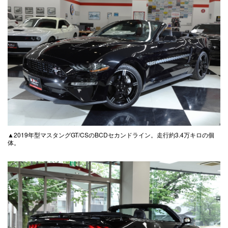
▲2019年型マスタングGT/CSのBCDセカンドライン。走行約3.4万キロの個
体。