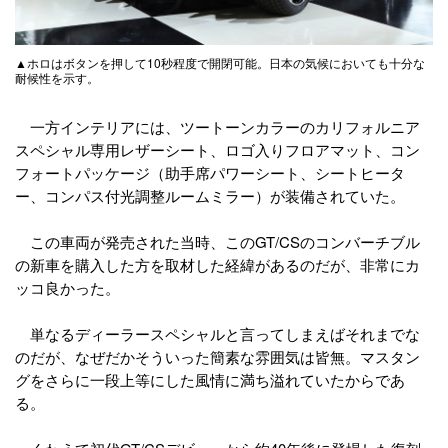
▲ホロはボタンを押して10秒程度で開閉可能。日本の気候においても十分な
耐候性を示す。
一方インテリアには、ツートーンカラーのカリフォルニア
スペシャル専用レザーシート、ロゴ入りフロアマット、コン
フォートパッケージ（助手席パワーシート、シートヒータ
ー、コンパス付光調整ルームミラー）が装備されていた。
この車両が発売された当時、このGT/CSのコンバーチブル
の新車を購入した方を取材した経緯があるのだが、非常にカ
ッコ良かった。
単なるディーラースペシャルと言ってしまえばそれまでな
のだが、なぜだかそういった簡素な雰囲気は皆無。マスタン
グをさらに一段上等にした風情に満ち溢れていたからであ
る。