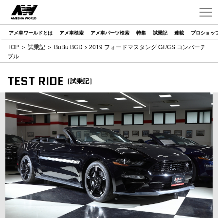
アメ車ワールドとは
アメ車検索
アメ車パーツ検索
特集
試乗記
連載
プロショッ
TOP
＞
試乗記
＞
BuBu BCD
> 2019 フォードマスタング GT/CS コンバーチ
ブル
TEST RIDE
［試乗記］