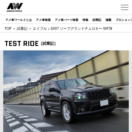
アメ車ワールドとは
アメ車検索
アメ車パーツ検索
特集
試乗記
連載
プロショッ
TOP
＞
試乗記
＞
エイブル
> 2007 ジープグランドチェロキー SRT8
TEST RIDE
［試乗記］