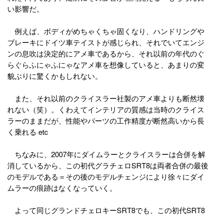
い影響だ。
例えば、ボディがめちゃくちゃ固くなり、ハンドリングや
ブレーキにドイツ車テイストが感じられ、それでいてエンジ
ンの息吹は決定的にアメ車であるから、それ以前の年代のぐ
らぐらふにゃふにゃなアメ車を想像していると、あまりの変
貌ぶりに驚くかもしれない。
また、それ以前のクライスラー社製のアメ車よりも断然壊
れない（笑）。くわえてインテリアの質感は当時のクライス
ラーのままだが、性能やパーツの工作精度が断然高いから長
く乗れる etc
ちなみに、2007年にダイムラーとクライスラーは合併を解
消しているから、この初代グラチェロSRT8は両者合併の最後
のモデルである＝その後のモデルチェンジにより徐々にダイ
ムラーの痕跡はなくなっていく。
よって同じグランドチェロキーSRT8でも、この初代SRT8