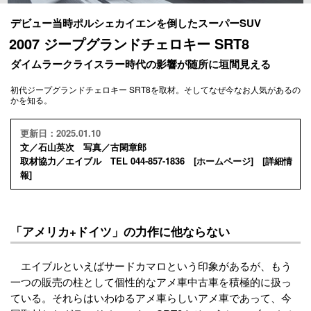
デビュー当時ポルシェカイエンを倒したスーパーSUV
2007 ジープグランドチェロキー SRT8
ダイムラークライスラー時代の影響が随所に垣間見える
初代ジープグランドチェロキー SRT8を取材。そしてなぜ今なお人気があるの
かを知る。
更新日：2025.01.10
文／石山英次 写真／古閑章郎
取材協力／エイブル TEL 044-857-1836 [
ホームページ
] [
詳細情
報
]
「アメリカ+ドイツ」の力作に他ならない
エイブルといえばサードカマロという印象があるが、もう
一つの販売の柱として個性的なアメ車中古車を積極的に扱っ
ている。それらはいわゆるアメ車らしいアメ車であって、今