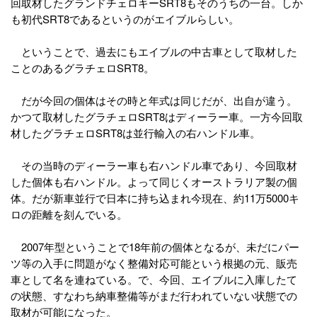
回取材したグランドチェロキーSRT8もそのうちの一台。しか
も初代SRT8であるというのがエイブルらしい。
ということで、過去にもエイブルの中古車として取材した
ことのあるグラチェロSRT8。
だが今回の個体はその時と年式は同じだが、出自が違う。
かつて取材したグラチェロSRT8はディーラー車。一方今回取
材したグラチェロSRT8は並行輸入の右ハンドル車。
その当時のディーラー車も右ハンドル車であり、今回取材
した個体も右ハンドル。よって同じくオーストラリア製の個
体。だが新車並行で日本に持ち込まれ今現在、約11万5000キ
ロの距離を刻んでいる。
2007年型ということで18年前の個体となるが、未だにパー
ツ等の入手に問題がなく整備対応可能という根拠の元、販売
車として名を連ねている。で、今回、エイブルに入庫したて
の状態、すなわち納車整備等がまだ行われていない状態での
取材が可能になった。