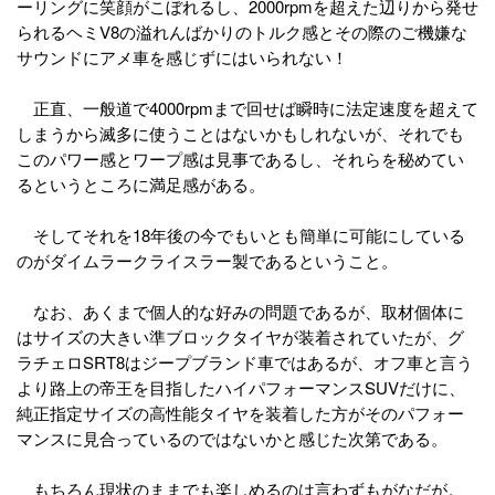
ーリングに笑顔がこぼれるし、2000rpmを超えた辺りから発せ
られるヘミV8の溢れんばかりのトルク感とその際のご機嫌な
サウンドにアメ車を感じずにはいられない！
正直、一般道で4000rpmまで回せば瞬時に法定速度を超えて
しまうから滅多に使うことはないかもしれないが、それでも
このパワー感とワープ感は見事であるし、それらを秘めてい
るというところに満足感がある。
そしてそれを18年後の今でもいとも簡単に可能にしている
のがダイムラークライスラー製であるということ。
なお、あくまで個人的な好みの問題であるが、取材個体に
はサイズの大きい準ブロックタイヤが装着されていたが、グ
ラチェロSRT8はジープブランド車ではあるが、オフ車と言う
より路上の帝王を目指したハイパフォーマンスSUVだけに、
純正指定サイズの高性能タイヤを装着した方がそのパフォー
マンスに見合っているのではないかと感じた次第である。
もちろん現状のままでも楽しめるのは言わずもがなだが。