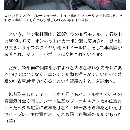
▲ハンドリングやブレーキタッチにドイツ車的なフィーリングを感じる。そ
れが18年経っても変わらず感じられるのもドイツ車的。
ということで取材個体。2007年型の並行モデル。走行約11
万5000キロで、ボンネットはカーボン製に交換され、ひと回
り大きいサイズのタイヤが純正ホイールに、そして車高調が
装着され、マフラーがボーラに交換されている etc
だが、18年前の個体を示すような大きな瑕疵が内外装にあ
るわけでは全くなく、エンジン始動も滑らかで、いたって普
通の中古車風情ではある、という認識のもといざ試乗へ。
以前取材したディーラー車と同じ右ハンドル車だが、その
雰囲気は全く同じ。シート位置やブレーキ＆アクセル位置と
いったペダル配置に違和感はなく、唯一ある違和感といえば
サイドブレーキ位置だが、それも同じ違和感のままであった
（笑）