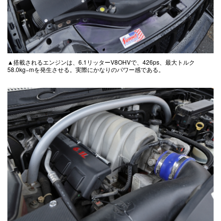
▲搭載されるエンジンは、6.1リッターV8OHVで、426ps、最大トルク
58.0kg−mを発生させる。実際にかなりのパワー感である。