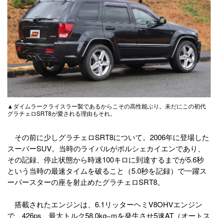
▲ダイムラークライスラー製であるからこその高性能ぶり。未だにこの初代
グラチェロSRT8が愛される理由もそれ。
その前に少しグラチェロSRT8について。2006年に登場した
スーパーSUV。当時のライバルがポルシェカイエンであり、
その記録、停止状態から時速100キロに到達するまでが5.6秒
という当時の最速タイムを破ること（5.0秒を記録）で一躍ス
ーパースターの座を射止めたグラチェロSRT8。
搭載されたエンジンは、6.1リッターヘミV8OHVエンジン
で、426ps、最大トルク58.0kg−mを発生させ5速AT（オートス