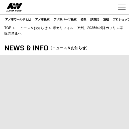
アメ車ワールドとは
アメ車検索
アメ車パーツ検索
特集
試乗記
連載
プロショッ
TOP
＞
ニュース＆お知らせ
＞ 米カリフォルニア州、2035年以降ガソリン車
販売禁止へ
NEWS & INFO
［ニュース＆お知らせ］