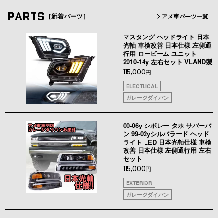
PARTS
［新着パーツ］
アメ車パーツ一覧
マスタング ヘッドライト 日本
光軸 車検改善 日本仕様 左側通
行用 ロービーム ユニット
2010-14y 左右セット VLAND製
115,000
円
ELECTLICAL
ガレージダイバン
00-06y シボレー タホ サバーバ
ン 99-02yシルバラード ヘッド
ライト LED 日本光軸仕様 車検
改善 日本仕様 左側通行用 左右
セット
115,000
円
EXTERIOR
ガレージダイバン