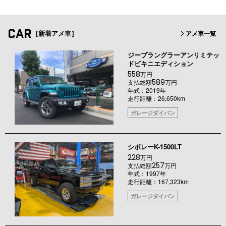
CAR
［新着アメ車］
アメ車一覧
ジープラングラーアンリミテッ
ドビキニエディション
558
万円
589
支払総額
万円
年式：2019年
走行距離：26,650km
ガレージダイバン
シボレーK-1500LT
228
万円
257
支払総額
万円
年式：1997年
走行距離：167,323km
ガレージダイバン