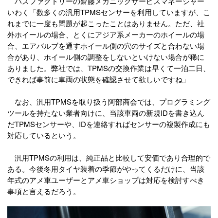
バズファクトリーの齋藤メカニックサービスマネージャー
いわく「数多くの汎用TPMSセンサーを利用していますが、こ
れまでに一度も問題が起こったことはありません。ただ、社
外ホイールの場合、とくにアジア系メーカーのホイールの場
合、エアバルブを通すホイール側の穴のサイズと合わない場
合があり、ホイール側の調整をしないといけない場合が稀に
ありました。弊社では、TPMSの交換作業は早くて一泊二日、
できれば事前に車両の状態を確認させて欲しいですね」
なお、汎用TPMSを取り扱う阿部商会では、プログラミング
ツールを持たない業者向けに、当該車両の新規IDを書き込ん
だTPMSセンサーや、IDを連絡すればセンサーの複製作成にも
対応しているという。
汎用TPMSの利用は、純正品と比較して安価であり合理的で
ある。今後冬用タイヤ装着の季節がやってくるだけに、当該
年式のアメ車ユーザーとアメ車ショップは対応を検討すべき
事項と言えるだろう。