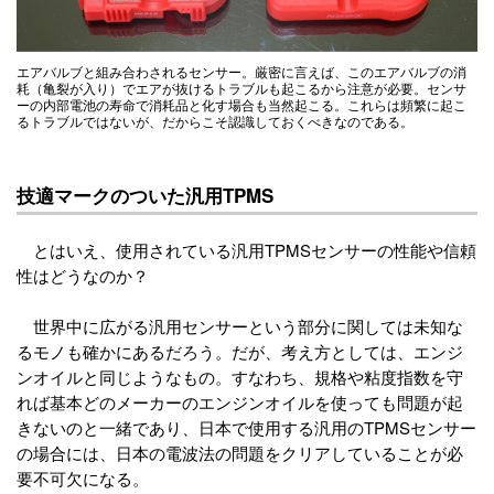
エアバルブと組み合わされるセンサー。厳密に言えば、このエアバルブの消
耗（亀裂が入り）でエアが抜けるトラブルも起こるから注意が必要。センサ
ーの内部電池の寿命で消耗品と化す場合も当然起こる。これらは頻繁に起こ
るトラブルではないが、だからこそ認識しておくべきなのである。
技適マークのついた汎用TPMS
とはいえ、使用されている汎用TPMSセンサーの性能や信頼
性はどうなのか？
世界中に広がる汎用センサーという部分に関しては未知な
るモノも確かにあるだろう。だが、考え方としては、エンジ
ンオイルと同じようなもの。すなわち、規格や粘度指数を守
れば基本どのメーカーのエンジンオイルを使っても問題が起
きないのと一緒であり、日本で使用する汎用のTPMSセンサー
の場合には、日本の電波法の問題をクリアしていることが必
要不可欠になる。