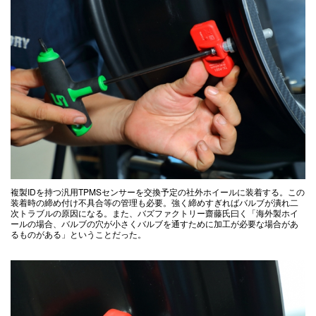
複製IDを持つ汎用TPMSセンサーを交換予定の社外ホイールに装着する。この
装着時の締め付け不具合等の管理も必要。強く締めすぎればバルブが潰れ二
次トラブルの原因になる。また、バズファクトリー齋藤氏曰く「海外製ホイ
ールの場合、バルブの穴が小さくバルブを通すために加工が必要な場合があ
るものがある」ということだった。