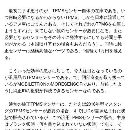
最初にまず思うのが、TPMSセンサー自体の在庫である。い
つ何時必要になるかわからないTPMS、しかも日本に流通して
いるアメ車はごまんとある。そしてそれぞれのTPMSを在庫し
ようとすれば、果てしない数のセンサーが必要になる。また
必要となるセンサーをその時々に発注するにしても時間と手
間がかかる（本国取り寄せの場合もあるだろう）。同時に純
正センサーは結構高価なパーツである。1個軽く1万円を越え
る。
こういった効率の悪さに対して、今大注目となっているの
が汎用品のTPMSセンサーである。で、阿部商会が取り扱って
いるがMOBILETRONのMORESENSORであり、前述したよ
うに純正IDの複製が作成できるセンサーなのである。
通常の純正TPMSセンサーは、たとえば2016年型マスタン
グのTPMSセンサーが必要の場合、すでにIDが書き込まれた状
態で販売されているが、この汎用TPMSセンサーの場合、中身
はブランク状態（何も書き込まれていない状態）であり、そ