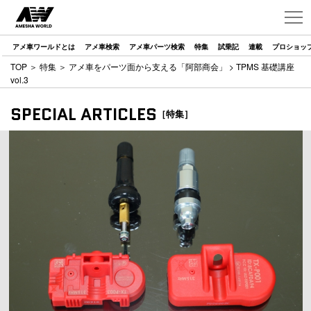
アメ車ワールドとは
アメ車検索
アメ車パーツ検索
特集
試乗記
連載
プロショッ
TOP
＞
特集
＞
アメ車をパーツ面から支える「阿部商会」
> TPMS 基礎講座
vol.3
SPECIAL ARTICLES
［特集］