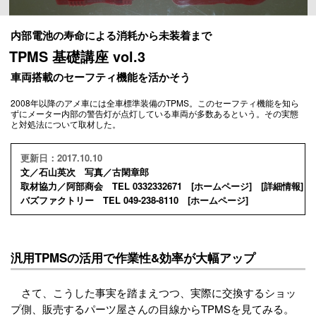
内部電池の寿命による消耗から未装着まで
TPMS 基礎講座 vol.3
車両搭載のセーフティ機能を活かそう
2008年以降のアメ車には全車標準装備のTPMS。このセーフティ機能を知ら
ずにメーター内部の警告灯が点灯している車両が多数あるという。その実態
と対処法について取材した。
更新日：2017.10.10
文／石山英次 写真／古閑章郎
取材協力／阿部商会 TEL 0332332671 [
ホームページ
] [
詳細情報
]
バズファクトリー TEL 049-238-8110 [
ホームページ
]
汎用TPMSの活用で作業性&効率が大幅アップ
さて、こうした事実を踏まえつつ、実際に交換するショッ
プ側、販売するパーツ屋さんの目線からTPMSを見てみる。