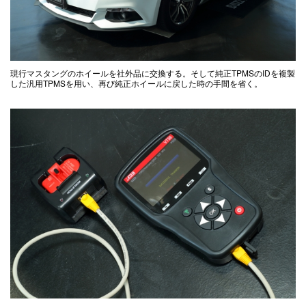
現行マスタングのホイールを社外品に交換する。そして純正TPMSのIDを複製
した汎用TPMSを用い、再び純正ホイールに戻した時の手間を省く。