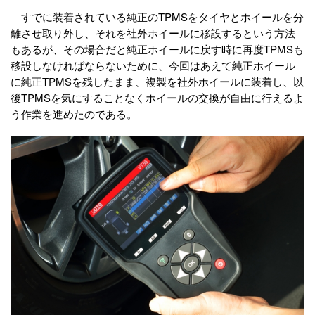
すでに装着されている純正のTPMSをタイヤとホイールを分
離させ取り外し、それを社外ホイールに移設するという方法
もあるが、その場合だと純正ホイールに戻す時に再度TPMSも
移設しなければならないために、今回はあえて純正ホイール
に純正TPMSを残したまま、複製を社外ホイールに装着し、以
後TPMSを気にすることなくホイールの交換が自由に行えるよ
う作業を進めたのである。