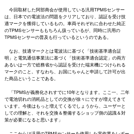
今回取材した阿部商会が使用している汎用TPMSセンサー
は、日本での電波法の問題をクリアしており、認証を受け技
適マークを獲得しているもの。車両それぞれに合わせた純正
のTPMSセンサーももちろん扱っているが、同時に汎用の
TPMSセンサーの普及も行っているというのである。
なお、技適マークとは電波法に基づく「技術基準適合証
明」と電気通信事業法に基づく「技術基準適合認定」の両方
あるいは一方で総務省から認証を受けた端末機につけられる
マークのこと。すなわち、お国にちゃんと申請して許可が出
た商品ということである。
「TPMSが義務化されすでに10年となります。ここ一、二年
で電池切れの消耗品としての交換が徐々にですが増えてきて
います。今後はもっと増えてくるでしょうから、ユーザーと
しての理解と、それを交換＆整備するショップ側の認識＆対
策が必要になると思います」
ここからは汎用のTPMSセンサーを使用した実作業をレポー