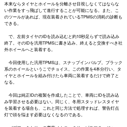
本来ならタイヤとホイールを分離させ目視しなくてはならな
い作業をすっ飛ばして進行することが可能になる。また、こ
のツールがあれば、現在装着されているTPMSの消耗の診断も
できる。
で、左前タイヤのIDを読み込むと約10秒足らずで読み込み
終了。そのIDを汎用TPMSに書き込み、終えると交換すべき社
外ホイールへと装着する。
今回使用した汎用TPMSは、スナップインバルブ。ブラック
系のホイールというこでチョイス。この作業を4本分行い、タ
イヤとホイールを組み付けたら車両に装着するだけで終了と
なる。
今回は純正IDの複製を作成したことで、車両にIDを読み込
み学習させる必要はない。同じく、冬用スタッドレスタイヤ
を装着する場合も、これと同じ方法で処理すれば、警告灯点
灯で頭を悩ます必要はなくなるのである。