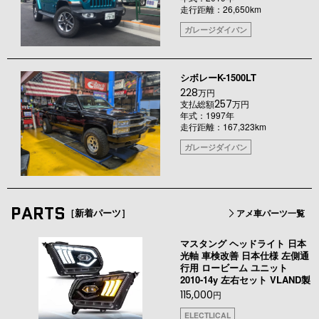
走行距離：26,650km
ガレージダイバン
シボレーK-1500LT
228
万円
257
支払総額
万円
年式：1997年
走行距離：167,323km
ガレージダイバン
PARTS
［新着パーツ］
アメ車パーツ一覧
マスタング ヘッドライト 日本
光軸 車検改善 日本仕様 左側通
行用 ロービーム ユニット
2010-14y 左右セット VLAND製
115,000
円
ELECTLICAL