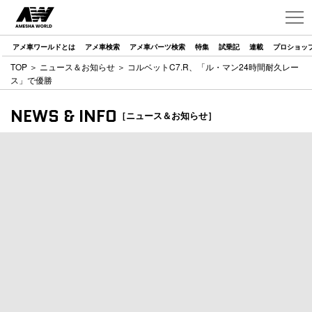
アメ車ワールドとは
アメ車検索
アメ車パーツ検索
特集
試乗記
連載
プロショッ
TOP
＞
ニュース＆お知らせ
＞ コルベットC7.R、「ル・マン24時間耐久レー
ス」で優勝
NEWS & INFO
［ニュース＆お知らせ］