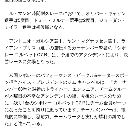
ル・マン24時間耐久レースにおいて、オリバー・ギャビン
選手は5度目、トミー・ミルナー選手は2度目、ジョーダン・
テイラー選手は初優勝となる。
アントニオ・ガルシア選手、ヤン・マグナッセン選手、ラ
イアン・ブリスコ選手の運転するカーナンバー63番の「シボ
レー コルベットC7.R」は、予選でのアクシデントにより、決
勝レースに欠場となった。
米国シボレーのパフォーマンス・ビークル&モータースポー
ツ担当バイス・プレジデントのジム·キャンベルは、「カーナ
ンバー63番と64番のドライバー、エンジニア、チームクルー
が木曜日の不幸なアクシデントの後、今後のレースのため
に、残り1台のシボレー コルベットC7.Rにチーム全員が一つ
になったことを誇りに思っています。チームメンバーは、徹
底的に準備し、忍耐力、チームワークと実行が勝利の鍵でし
た」と述べている。