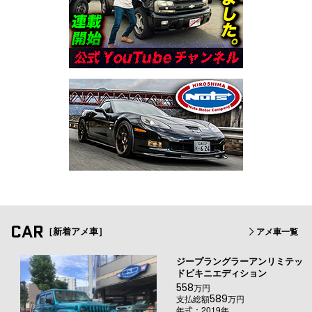
CAR
［新着アメ車］
アメ車一覧
ジープラングラーアンリミテッ
ドビキニエディション
558
万円
589
支払総額
万円
年式：2019年