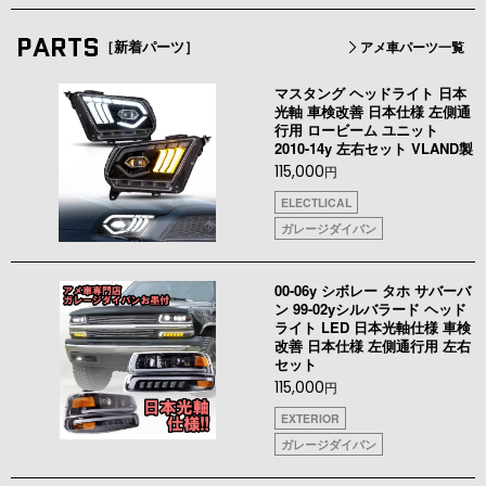
PARTS
［新着パーツ］
アメ車パーツ一覧
マスタング ヘッドライト 日本
光軸 車検改善 日本仕様 左側通
行用 ロービーム ユニット
2010-14y 左右セット VLAND製
115,000
円
ELECTLICAL
ガレージダイバン
00-06y シボレー タホ サバーバ
ン 99-02yシルバラード ヘッド
ライト LED 日本光軸仕様 車検
改善 日本仕様 左側通行用 左右
セット
115,000
円
EXTERIOR
ガレージダイバン