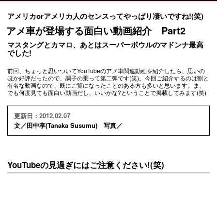
アメリカorアメリカ人のセンスってやっぱり凄いですね!(笑)
アメ車が登場する面白い動画紹介 Part2
マスタングとカマロ、あとはスーパーボウルのマドンナ最高
でした!
前回、ちょっと思いついてYouTubeのアメ車関連動画を紹介したら、思いの
ほか好評だったので、調子の乗って第二弾です(笑)。今回ご紹介するのは割と
有名な動画なので、既にご覧になったことのある方も多いと思います。ま、
でも何度見ても面白い動画だし、いいかな?ということで掲載してみます(笑)
更新日：2012.02.07
文／田中享(Tanaka Susumu) 写真／
YouTubeの見過ぎにはご注意ください!(笑)