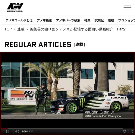
アメ車ワールドとは
アメ車検索
アメ車パーツ検索
特集
試乗記
連載
プロショッ
TOP
＞
連載
＞
編集長の独り言
> アメ車が登場する面白い動画紹介 Part2
REGULAR ARTICLES
［連載］