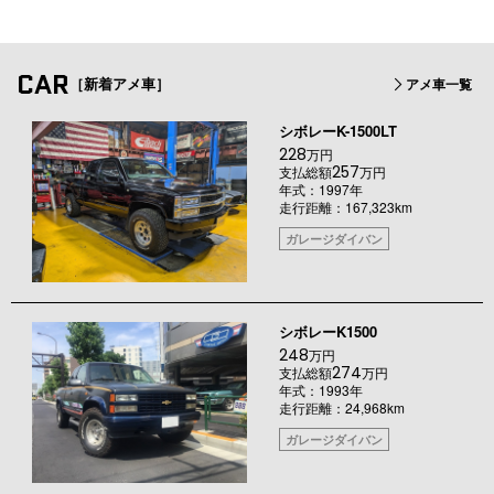
CAR
［新着アメ車］
アメ車一覧
シボレーK-1500LT
228
万円
257
支払総額
万円
年式：1997年
走行距離：167,323km
ガレージダイバン
シボレーK1500
248
万円
274
支払総額
万円
年式：1993年
走行距離：24,968km
ガレージダイバン