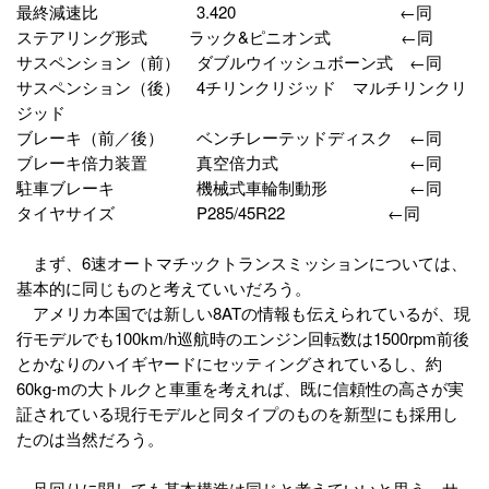
最終減速比 3.420 ←同
ステアリング形式 ラック&ピニオン式 ←同
サスペンション（前） ダブルウイッシュボーン式 ←同
サスペンション（後） 4チリンクリジッド マルチリンクリ
ジッド
ブレーキ（前／後） ベンチレーテッドディスク ←同
ブレーキ倍力装置 真空倍力式 ←同
駐車ブレーキ 機械式車輪制動形 ←同
タイヤサイズ P285/45R22 ←同
まず、6速オートマチックトランスミッションについては、
基本的に同じものと考えていいだろう。
アメリカ本国では新しい8ATの情報も伝えられているが、現
行モデルでも100km/h巡航時のエンジン回転数は1500rpm前後
とかなりのハイギヤードにセッティングされているし、約
60kg-mの大トルクと車重を考えれば、既に信頼性の高さが実
証されている現行モデルと同タイプのものを新型にも採用し
たのは当然だろう。
足回りに関しても基本構造は同じと考えていいと思う。サ