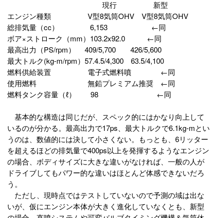
現行 新型
エンジン種類 V型8気筒OHV V型8気筒OHV
総排気量（cc） 6,153 ←同
ボア×ストローク（mm）103.2x92.0 ←同
最高出力（PS/rpm） 409/5,700 426/5,600
最大トルク(kg-m/rpm）57.4.5/4,300 63.5/4,100
燃料供給装置 電子式燃料噴 ←同
使用燃料 無鉛プレミアム推奨 ←同
燃料タンク容量（ℓ） 98 ←同
基本的な構造は同じだが、スペック的にはかなり向上して
いるのが分かる。最高出力で17ps、最大トルクで6.1kg-mとい
うのは、数値的には決して小さくない。もっとも、6リッター
を超えるほどの排気量で400ps以上を発揮するようなエンジン
の場合、ボディサイズに大きな違いがなければ、一般の人が
ドライブしてもパワー的な違いはほとんど体感できないだろ
う。
ただし、現時点ではテストしていないので予測の域は出な
いが、仮にエンジン本体が大きく進化していなくとも、新型
の場合、直噴システムや可変バルブタイミング機構＆気筒休