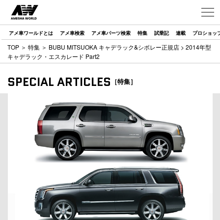
アメ車ワールドとは
アメ車検索
アメ車パーツ検索
特集
試乗記
連載
プロショッ
TOP
＞
特集
＞
BUBU MITSUOKA キャデラック&シボレー正規店
> 2014年型
キャデラック・エスカレード Part2
SPECIAL ARTICLES
［特集］