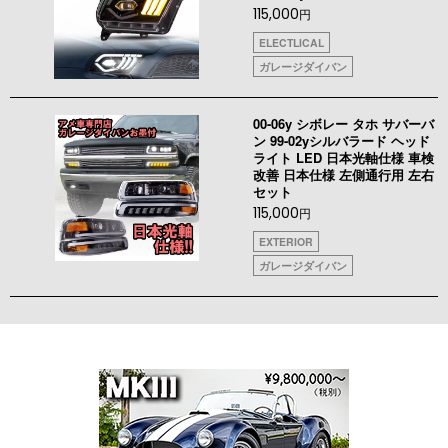
115,000
円
ELECTLICAL
ガレージダイバン
00-06y シボレー タホ サバーバ
ン 99-02yシルバラード ヘッド
ライト LED 日本光軸仕様 車検
改善 日本仕様 左側通行用 左右
セット
115,000
円
EXTERIOR
ガレージダイバン