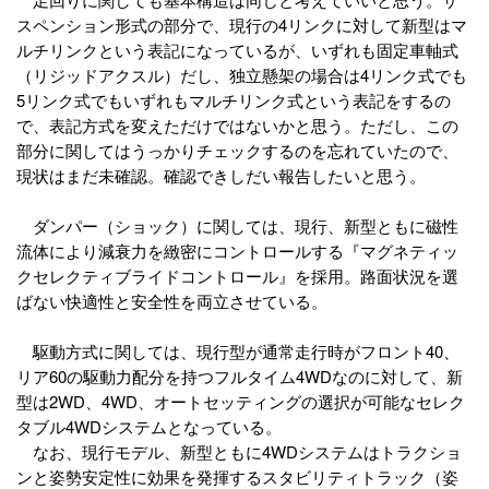
スペンション形式の部分で、現行の4リンクに対して新型はマ
ルチリンクという表記になっているが、いずれも固定車軸式
（リジッドアクスル）だし、独立懸架の場合は4リンク式でも
5リンク式でもいずれもマルチリンク式という表記をするの
で、表記方式を変えただけではないかと思う。ただし、この
部分に関してはうっかりチェックするのを忘れていたので、
現状はまだ未確認。確認できしだい報告したいと思う。
ダンパー（ショック）に関しては、現行、新型ともに磁性
流体により減衰力を緻密にコントロールする『マグネティッ
クセレクティブライドコントロール』を採用。路面状況を選
ばない快適性と安全性を両立させている。
駆動方式に関しては、現行型が通常走行時がフロント40、
リア60の駆動力配分を持つフルタイム4WDなのに対して、新
型は2WD、4WD、オートセッティングの選択が可能なセレク
タブル4WDシステムとなっている。
なお、現行モデル、新型ともに4WDシステムはトラクショ
ンと姿勢安定性に効果を発揮するスタビリティトラック（姿