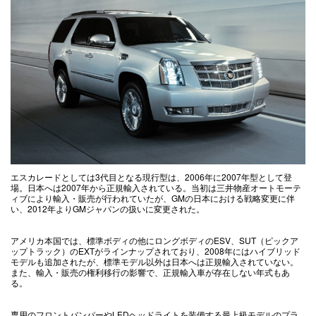
エスカレードとしては3代目となる現行型は、2006年に2007年型として登
場。日本へは2007年から正規輸入されている。当初は三井物産オートモーテ
ィブにより輸入・販売が行われていたが、GMの日本における戦略変更に伴
い、2012年よりGMジャパンの扱いに変更された。
アメリカ本国では、標準ボディの他にロングボディのESV、SUT（ピックア
ップトラック）のEXTがラインナップされており、2008年にはハイブリッド
モデルも追加されたが、標準モデル以外は日本へは正規輸入されていない。
また、輸入・販売の権利移行の影響で、正規輸入車が存在しない年式もあ
る。
専用のフロントバンパーやLEDヘッドライトを装備する最上級モデルのプラ