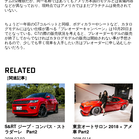
ナムの2種類だが、同一名称ではあってもアメリカ本国のモデルとは装備内容
などが異なっており、現時点ではアメリカではまだプラチナムは発売されて
いない。
ちょうど一年前のC7コルベットと同様、ボディカラーやシートなど、カタロ
グモデルにはない仕様が選べる『プレオーダーキャンペーン』は10月20日ま
でとなっている。C7の際の販売状況を考えると、プレオーダーモデルの販売
が終了してからでなければカタログモデルの販売は開始されない事が予想さ
れるので、少しでも早く現車を入手したい方はプレオーダーに申し込むしか
ないだろう。
RELATED
［関連記事］
S&RT ジープ・コンパス・スト
東京オートサロン 2018 × アメ
ラダーレ Part2
車 Part2
2018.07.02
2018.01.14