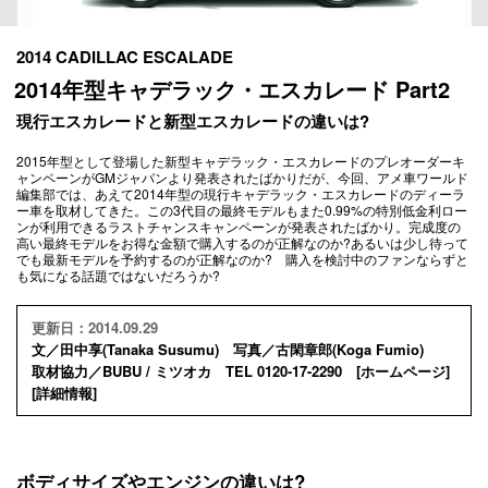
2014 CADILLAC ESCALADE
2014年型キャデラック・エスカレード Part2
現行エスカレードと新型エスカレードの違いは?
2015年型として登場した新型キャデラック・エスカレードのプレオーダーキ
ャンペーンがGMジャパンより発表されたばかりだが、今回、アメ車ワールド
編集部では、あえて2014年型の現行キャデラック・エスカレードのディーラ
ー車を取材してきた。この3代目の最終モデルもまた0.99%の特別低金利ロー
ンが利用できるラストチャンスキャンペーンが発表されたばかり。完成度の
高い最終モデルをお得な金額で購入するのが正解なのか?あるいは少し待って
でも最新モデルを予約するのが正解なのか? 購入を検討中のファンならずと
も気になる話題ではないだろうか?
更新日：2014.09.29
文／田中享(Tanaka Susumu) 写真／古閑章郎(Koga Fumio)
取材協力／BUBU / ミツオカ TEL 0120-17-2290 [
ホームページ
]
[
詳細情報
]
ボディサイズやエンジンの違いは?