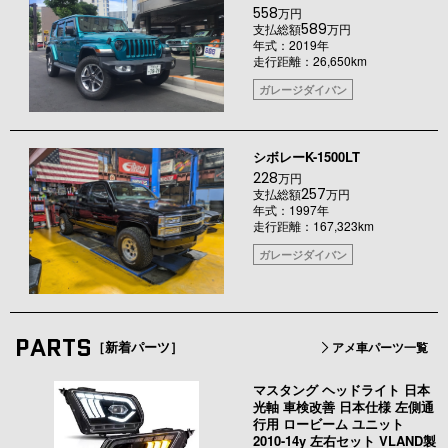
558
万円
589
支払総額
万円
年式：2019年
走行距離：26,650km
ガレージダイバン
シボレーK-1500LT
228
万円
257
支払総額
万円
年式：1997年
走行距離：167,323km
ガレージダイバン
PARTS
［新着パーツ］
アメ車パーツ一覧
マスタング ヘッドライト 日本
光軸 車検改善 日本仕様 左側通
行用 ロービーム ユニット
2010-14y 左右セット VLAND製