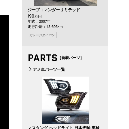
ジープコマンダーリミテッド
198
万円
年式：2007年
走行距離：43,693km
ガレージダイバン
PARTS
［新着パーツ］
アメ車パーツ一覧
マスタング ヘッドライト 日本光軸 車検