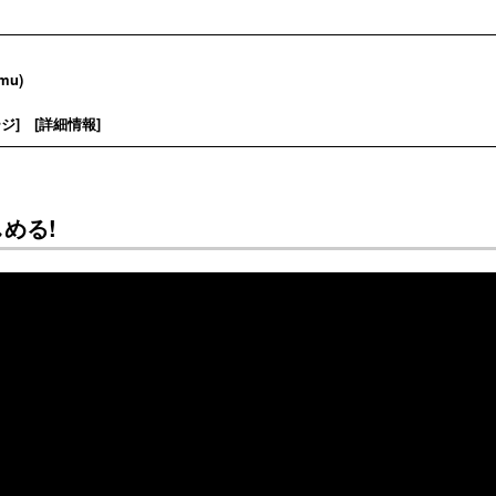
mu)
ージ
] [
詳細情報
]
める!