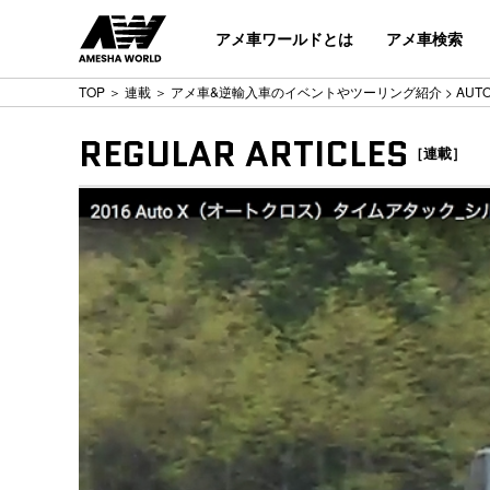
アメ車ワールドとは
アメ車検索
TOP
＞
連載
＞
アメ車&逆輸入車のイベントやツーリング紹介
> AUT
REGULAR ARTICLES
［連載］