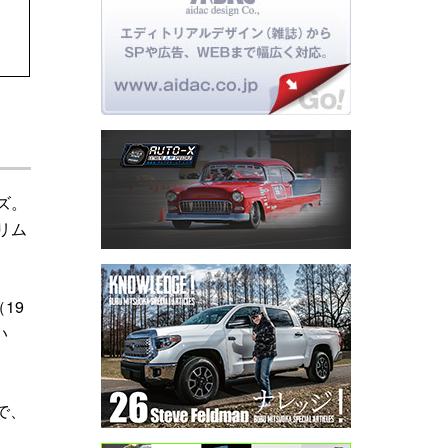
ズ。
リム
19
い
で、