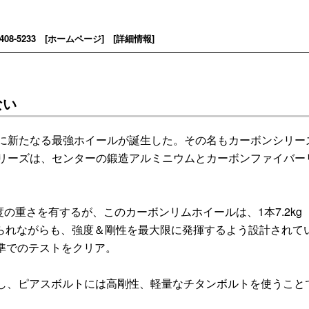
08-5233 [
ホームページ
] [
詳細情報
]
ない
に新たなる最強ホイールが誕生した。その名もカーボンシリー
リーズは、センターの鍛造アルミニウムとカーボンファイバー
の重さを有するが、このカーボンリムホイールは、1本7.2kg（
られながらも、強度＆剛性を最大限に発揮するよう設計されて
準でのテストをクリア。
用し、ピアスボルトには高剛性、軽量なチタンボルトを使うこと
。