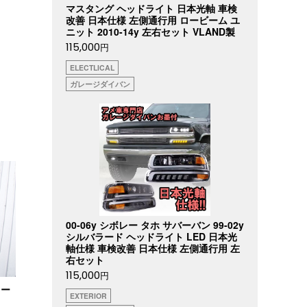
マスタング ヘッドライト 日本光軸 車検
改善 日本仕様 左側通行用 ロービーム ユ
ニット 2010-14y 左右セット VLAND製
115,000
円
ELECTLICAL
ガレージダイバン
00-06y シボレー タホ サバーバン 99-02y
シルバラード ヘッドライト LED 日本光
軸仕様 車検改善 日本仕様 左側通行用 左
右セット
115,000
円
ラー
EXTERIOR