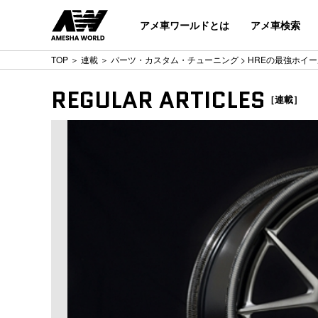
アメ車ワールドとは
アメ車検索
TOP
＞
連載
＞
パーツ・カスタム・チューニング
> HREの最強ホイ
REGULAR ARTICLES
［連載］