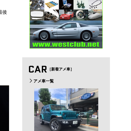
最後
CAR
［新着アメ車］
アメ車一覧