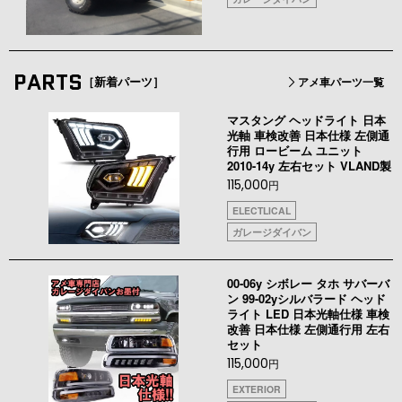
PARTS
［新着パーツ］
アメ車パーツ一覧
マスタング ヘッドライト 日本
光軸 車検改善 日本仕様 左側通
行用 ロービーム ユニット
2010-14y 左右セット VLAND製
115,000
円
ELECTLICAL
ガレージダイバン
00-06y シボレー タホ サバーバ
ン 99-02yシルバラード ヘッド
ライト LED 日本光軸仕様 車検
改善 日本仕様 左側通行用 左右
セット
115,000
円
EXTERIOR