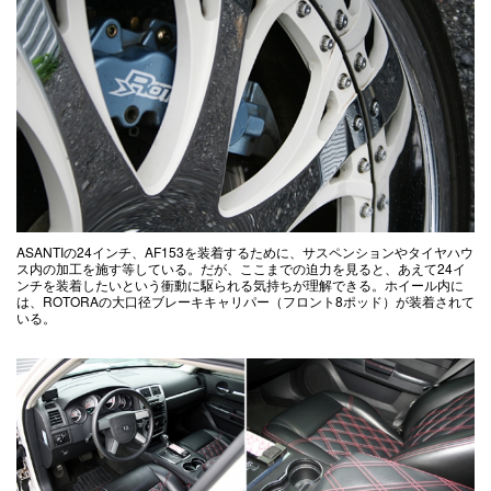
ASANTIの24インチ、AF153を装着するために、サスペンションやタイヤハウ
ス内の加工を施す等している。だが、ここまでの迫力を見ると、あえて24イ
ンチを装着したいという衝動に駆られる気持ちが理解できる。ホイール内に
は、ROTORAの大口径ブレーキキャリパー（フロント8ポッド）が装着されて
いる。