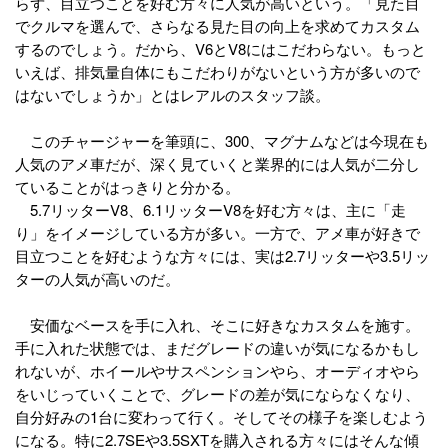
らず、目立つことを好む方々に人気が高いという。「見た目
でクルマを選んで、さらなる見た目の向上を求めてカスタム
するのでしょう。だから、V6とV8にはこだわらない。もっと
いえば、排気量自体にもこだわりがないという方が多いので
はないでしょうか」とはレアルのスタッフ談。
このチャージャーを筆頭に、300、マグナムなどは今現在も
人気のアメ車だが、深く見ていくと業界的には人気が二分し
ていることがはっきりと分かる。
5.7リッターV8、6.1リッターV8を好む方々は、主に「走
り」をイメージしている方が多い。一方で、アメ車が好きで
目立つことを好むような方々には、実は2.7リッターや3.5リッ
ターの人気が高いのだ。
安価なベースを手に入れ、そこに好きなカスタムを施す。
手に入れた状態では、まだグレードの違いが気になるかもし
れないが、ホイールやサスペンションやら、オーディオやら
をいじっていくことで、グレードの差が気にならなくなり、
自分好みの1台に変わって行く。そしてその様子を楽しむよう
になる。特に2.7SEや3.5SXTを購入される方々にはそんな傾