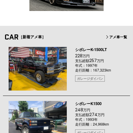
CAR
［新着アメ車］
アメ車一覧
シボレーK-1500LT
228
万円
257
支払総額
万円
年式：1997年
走行距離：167,323km
ガレージダイバン
シボレーK1500
248
万円
274
支払総額
万円
年式：1993年
走行距離：24,968km
ガレージダイバン