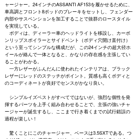
ャージャー。24インチのASSANTI AF153を履かせるために、
車高調とフロント8ポッドのブレーキをセットし、フェンダー
内部やサスペンションを加工することで抜群のロースタイル
を実現している。
ボディは、ディーラー車のヘッドライトを移設し、カーボ
ンリップスポイラーとサイドベント（ボディ穴開け直付け）
という至ってシンプルな構成だが、この24インチの超大径ホ
イールが絡んで一体となると、かなりの存在感を主張してい
ることがわかる。
一方レザーがふんだんに使われたインテリアは、ブラック
レザーにレッドのステッチがポイント。質感も高くボディと
のコーディネートが良好でセンスがかなり良い。
シンプルイズベストがすべてではないが、強烈な個性を発
揮するパーツを上手く組み合わせることで、主張の強いチャ
ージャーが誕生するし、ここまで行き着くまでの試行錯誤の
過程が楽しい！
驚くことにこのチャージャー、ベースは3.5SXTである。つ