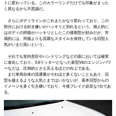
トに変わっている。このカラーリングだけでも印象がまった
く異なるから不思議だ。
さらにボディラインがこれまたかなり変わっており、この
部分における好き嫌いがハッキリと別れるという。個人的に
はボディの抑揚がハッキリとしたこの後期型が好みだが、市
場的には、抑揚よりも流麗なスタイルを保持している旧型人
気がいまだ高いという。
それでも室内意匠やハンドリングなどの面においては確実
に進化しており、3.6リッターとなった新型V6のエンジンパワ
ーなどは、圧倒的とさえ言えるほどの向上である。
まだ車両自体の流通量がそれほど多くないこともあり、旧
型を越えるような人気とまではいかないが、基本旧型からの
イメージを多く引き継いでおり、今後ブレイク必至な1台であ
る。