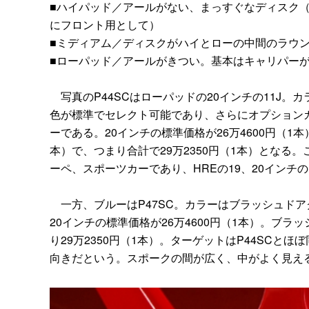
■ハイパッド／アールがない、まっすぐなディスク
にフロント用として）
■ミディアム／ディスクがハイとローの中間のラウ
■ローパッド／アールがきつい。基本はキャリパー
写真のP44SCはローパッドの20インチの11J。
色が標準でセレクト可能であり、さらにオプション
ーである。20インチの標準価格が26万4600円（1
本）で、つまり合計で29万2350円（1本）となる
ーペ、スポーツカーであり、HREの19、20イン
一方、ブルーはP47SC。カラーはブラッシュドア
20インチの標準価格が26万4600円（1本）。ブラ
り29万2350円（1本）。ターゲットはP44SC
向きだという。スポークの間が広く、中がよく見え