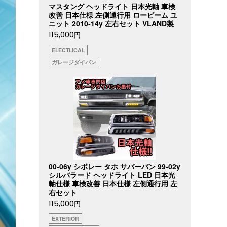
マスタング ヘッドライト 日本光軸 車検
改善 日本仕様 左側通行用 ロービーム ユ
ニット 2010-14y 左右セット VLAND製
115,000
円
ELECTLICAL
ガレージダイバン
00-06y シボレー タホ サバーバン 99-02y
シルバラード ヘッドライト LED 日本光
軸仕様 車検改善 日本仕様 左側通行用 左
右セット
115,000
円
EXTERIOR