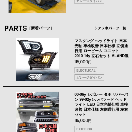
ガレージダイバン
PARTS
［新着パーツ］
アメ車パーツ一覧
マスタング ヘッドライト 日本
光軸 車検改善 日本仕様 左側通
行用 ロービーム ユニット
2010-14y 左右セット VLAND製
115,000
円
ELECTLICAL
ガレージダイバン
00-06y シボレー タホ サバーバ
ン 99-02yシルバラード ヘッド
ライト LED 日本光軸仕様 車検
改善 日本仕様 左側通行用 左右
セット
115,000
円
EXTERIOR