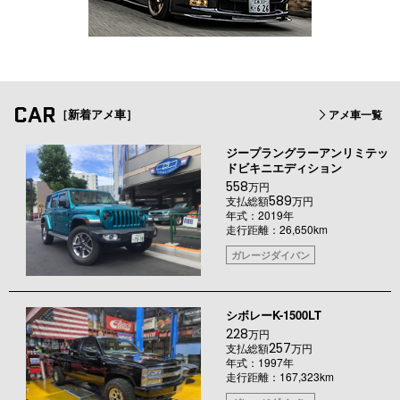
CAR
［新着アメ車］
アメ車一覧
ジープラングラーアンリミテッ
ドビキニエディション
558
万円
589
支払総額
万円
年式：2019年
走行距離：26,650km
ガレージダイバン
シボレーK-1500LT
228
万円
257
支払総額
万円
年式：1997年
走行距離：167,323km