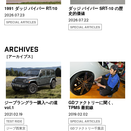
1991 ダッジ バイパー RT/10
ダッジ バイパー SRT-10 の歴
史的価値
2026.07.23
2026.07.22
SPECIAL ARTICLES
SPECIAL ARTICLES
ARCHIVES
［アーカイブス］
ジープラングラー購入への道
GDファクトリーに聞く、
vol.1
TPMS 最前線
2021.02.19
2019.02.02
TEST RIDE
SPECIAL ARTICLES
ジープ西東京
GDファクトリー千葉店